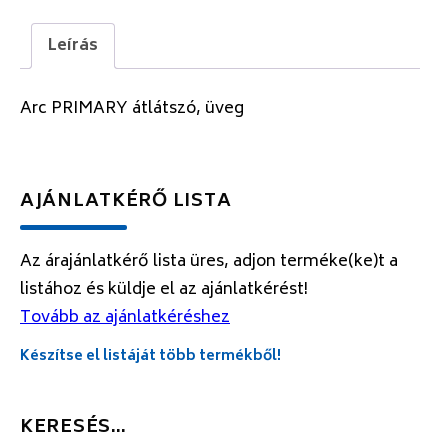
Leírás
Arc PRIMARY átlátszó, üveg
AJÁNLATKÉRŐ LISTA
Az árajánlatkérő lista üres, adjon terméke(ke)t a
listához és küldje el az ajánlatkérést!
Tovább az ajánlatkéréshez
Készítse el listáját több termékből!
KERESÉS…