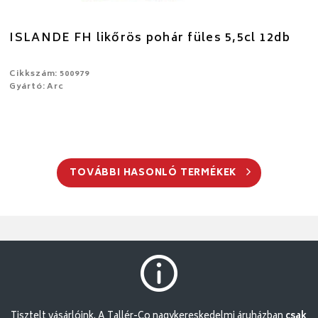
ISLANDE FH likőrös pohár füles 5,5cl 12db
Cikkszám: 500979
Gyártó: Arc
TOVÁBBI HASONLÓ TERMÉKEK
Tisztelt vásárlóink. A Tallér-Co nagykereskedelmi áruházban
csak