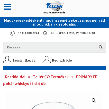
Nagykereskedésként magánszemélyeket sajnos nem áll
módunkban kiszolgálni.
+36 (1) 388 0244
H-CS: 8:00-16:30, P: 8:00-16:30
Bejelentkezés
Regisztráció
Kezdőoldal
»
Tallér CO Termékek
»
PRIMARY FB
pohár whiskys 35 cl 6 db