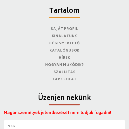
Tartalom
SAJÁT PROFIL
KÍNÁLATUNK
CÉGISMERTETŐ
KATALÓGUSOK
HÍREK
HOGYAN MŰKÖDIK?
SZÁLLÍTÁS
KAPCSOLAT
Üzenjen nekünk
Magánszemélyek jelentkezését nem tudjuk fogadni!
N
é