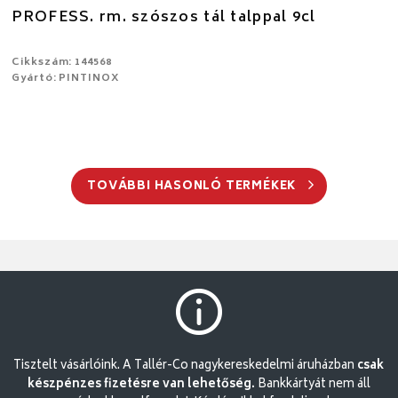
PROFESS. rm. szószos tál talppal 9cl
Cikkszám: 144568
Gyártó: PINTINOX
TOVÁBBI HASONLÓ TERMÉKEK
Tisztelt vásárlóink. A Tallér-Co nagykereskedelmi áruházban
csak
készpénzes fizetésre van lehetőség.
Bankkártyát nem áll