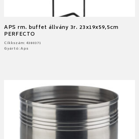
APS rm. buffet állvány 3r. 23x19x59,5cm
PERFECTO
Cikkszám: 4380371
Gyártó: Aps