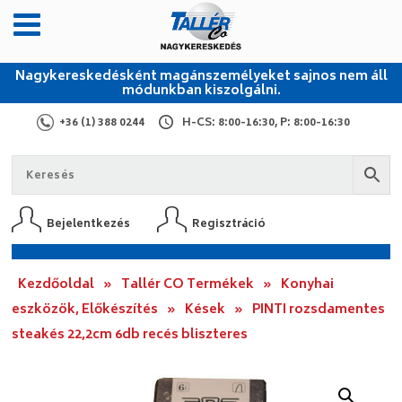
Nagykereskedésként magánszemélyeket sajnos nem áll
módunkban kiszolgálni.
+36 (1) 388 0244
H-CS: 8:00-16:30, P: 8:00-16:30
Bejelentkezés
Regisztráció
Kezdőoldal
»
Tallér CO Termékek
»
Konyhai
eszközök, Előkészítés
»
Kések
»
PINTI rozsdamentes
steakés 22,2cm 6db recés bliszteres