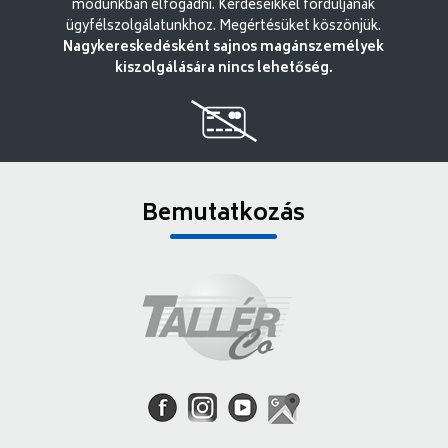
módunkban elfogadni. Kérdéseikkel forduljanak
ügyfélszolgálatunkhoz. Megértésüket köszönjük.
Nagykereskedésként sajnos magánszemélyek
kiszolgálására nincs lehetőség.
Bemutatkozás