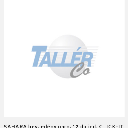
SAHARA bev. edény garn. 12 db ind. CLICK-IT