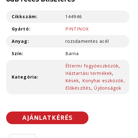
6db recés bliszteres
Cikkszám:
144946
Gyártó:
PINTINOX
Anyag:
rozsdamentes acél
Szín:
Barna
Éttermi fogyóeszközök
,
Háztartási termékek
,
Kategória:
Kések
,
Konyhai eszközök,
Előkészítés
,
Újdonságok
AJÁNLATKÉRÉS