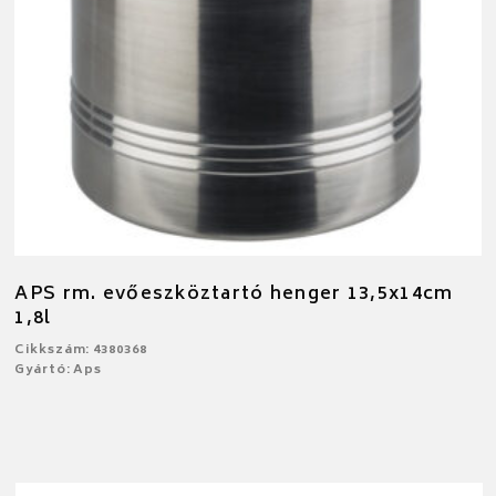
APS rm. evőeszköztartó henger 13,5x14cm
1,8l
Cikkszám: 4380368
Gyártó: Aps