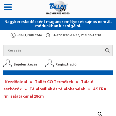
Nagykereskedésként magánszemélyeket sajnos nem áll
módunkban kiszolgálni.
+36 (1) 388 0244
H-CS: 8:00-16:30, P: 8:00-16:30
Bejelentkezés
Regisztráció
Kezdőoldal
»
Tallér CO Termékek
»
Tálaló
eszközök
»
Tálalóvillák és tálalókanalak
»
ASTRA
rm. salátakanál 28cm