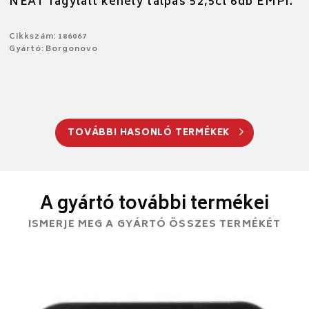
NEAT fagylalt kehely talpas 52,5cl 6db EMPI.
Cikkszám: 186067
Gyártó: Borgonovo
TOVÁBBI HASONLÓ TERMÉKEK
A gyártó további termékei
ISMERJE MEG A GYÁRTÓ ÖSSZES TERMÉKÉT