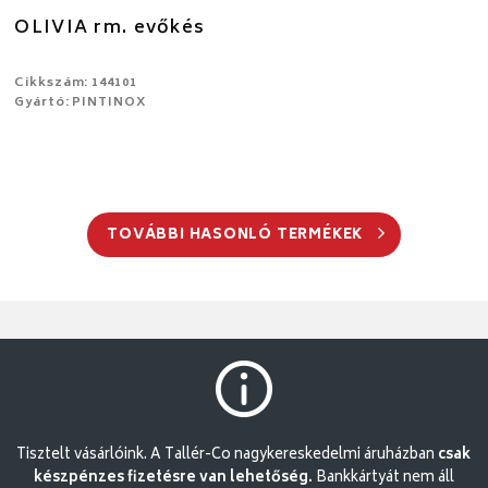
OLIVIA rm. evőkés
Cikkszám: 144101
Gyártó: PINTINOX
TOVÁBBI HASONLÓ TERMÉKEK
Tisztelt vásárlóink. A Tallér-Co nagykereskedelmi áruházban
csak
készpénzes fizetésre van lehetőség.
Bankkártyát nem áll