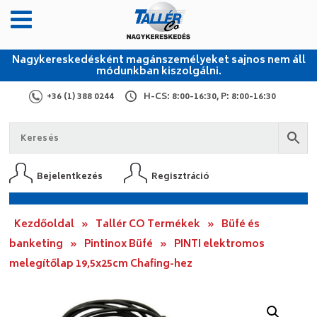
Nagykereskedésként magánszemélyeket sajnos nem áll
módunkban kiszolgálni.
+36 (1) 388 0244
H-CS: 8:00-16:30, P: 8:00-16:30
Bejelentkezés
Regisztráció
Kezdőoldal
»
Tallér CO Termékek
»
Büfé és
banketing
»
Pintinox Büfé
»
PINTI elektromos
melegítőlap 19,5x25cm Chafing-hez