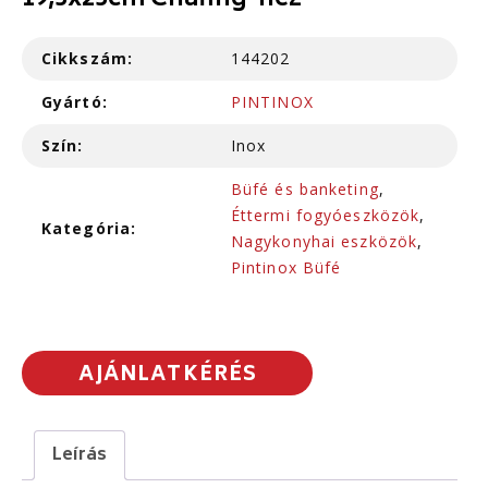
19,5x25cm Chafing-hez
Cikkszám:
144202
Gyártó:
PINTINOX
Szín:
Inox
Büfé és banketing
,
Éttermi fogyóeszközök
,
Kategória:
Nagykonyhai eszközök
,
Pintinox Büfé
AJÁNLATKÉRÉS
Leírás