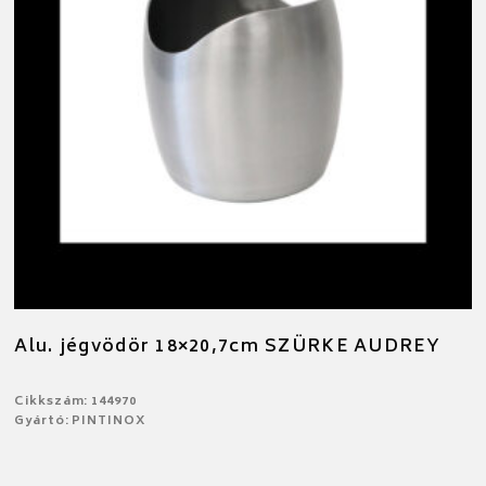
Alu. jégvödör 18×20,7cm SZÜRKE AUDREY
Cikkszám: 144970
Gyártó: PINTINOX