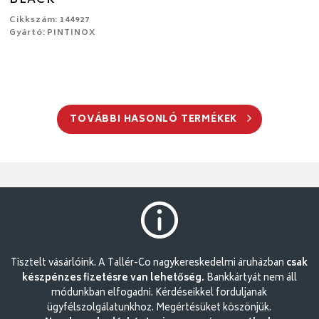
Cikkszám: 144927
Gyártó: PINTINOX
TOVÁBBI HASONLÓ TERMÉKEK
Tisztelt vásárlóink. A Tallér-Co nagykereskedelmi áruházban
csak
készpénzes fizetésre van lehetőség.
Bankkártyát nem áll
módunkban elfogadni. Kérdéseikkel forduljanak
ügyfélszolgálatunkhoz. Megértésüket köszönjük.