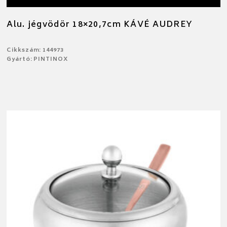
Alu. jégvödör 18×20,7cm KÁVÉ AUDREY
Cikkszám: 144973
Gyártó: PINTINOX