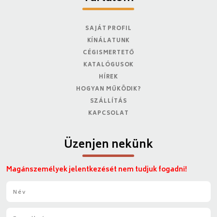
SAJÁT PROFIL
KÍNÁLATUNK
CÉGISMERTETŐ
KATALÓGUSOK
HÍREK
HOGYAN MŰKÖDIK?
SZÁLLÍTÁS
KAPCSOLAT
Üzenjen nekünk
Magánszemélyek jelentkezését nem tudjuk fogadni!
N
é
v
E
*