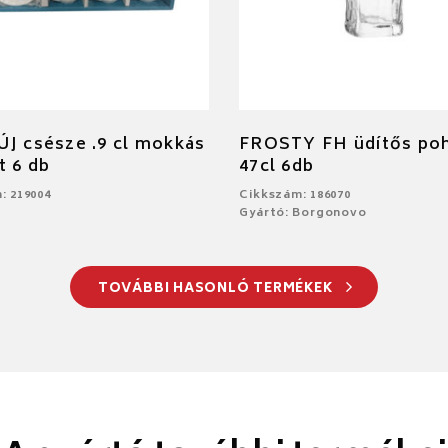
J csésze .9 cl mokkás
FROSTY FH üdítős po
t 6 db
47cl 6db
: 219004
Cikkszám: 186070
Gyártó: Borgonovo
TOVÁBBI HASONLÓ TERMÉKEK