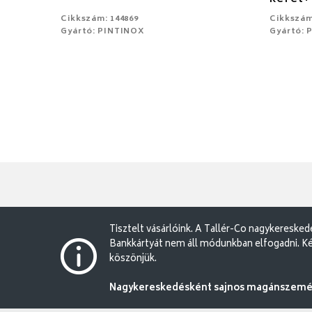
Cikkszám: 144869
Cikkszám
Gyártó: PINTINOX
Gyártó: 
Tisztelt vásárlóink. A Tallér-Co nagykereske
Bankkártyát nem áll módunkban elfogadni. Ké
köszönjük.
Nagykereskedésként sajnos magánszemély