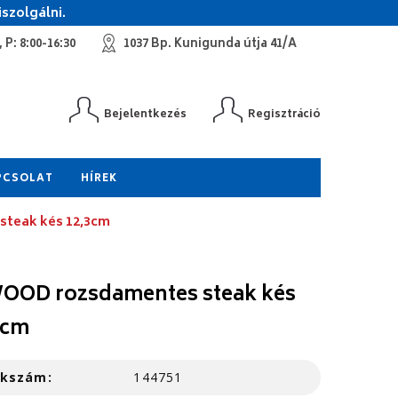
szolgálni.
 P: 8:00-16:30
1037 Bp. Kunigunda útja 41/A
Bejelentkezés
Regisztráció
PCSOLAT
HÍREK
teak kés 12,3cm
OOD rozsdamentes steak kés
3cm
kkszám:
144751