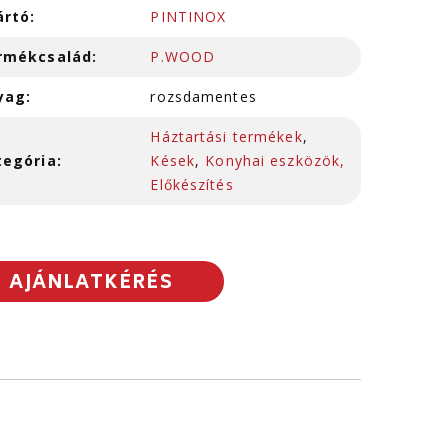
ártó:
PINTINOX
rmékcsalád:
P.WOOD
yag:
rozsdamentes
Háztartási termékek
,
tegória:
Kések
,
Konyhai eszközök,
Előkészítés
AJÁNLATKÉRÉS