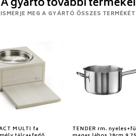
A gyártó további termékei
ISMERJE MEG A GYÁRTÓ ÖSSZES TERMÉKÉT
CT MULTI fa
TENDER rm. nyeles+fü
mély tálca+fedő
magas lábos 28cm 9,75