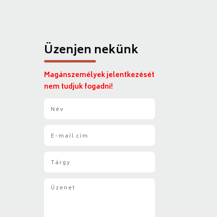
Üzenjen nekünk
Magánszemélyek jelentkezését
nem tudjuk fogadni!
N
é
v
E
*
-
m
T
a
á
i
r
l
Ü
g
*
z
y
e
*
n