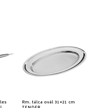
les
Rm. tálca ovál 31×21 cm
l
TENDER