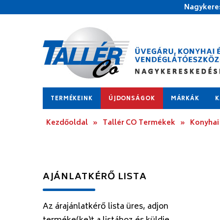
Nagykeres
TERMÉKEINK
ÚJDONSÁGOK
MÁRKÁK
K
Kezdőoldal
»
Tallér CO Termékek
»
Konyhai
AJÁNLATKÉRŐ LISTA
Az árajánlatkérő lista üres, adjon