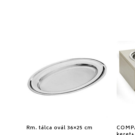
Rm. tálca ovál 36×25 cm
COMPA
keret+