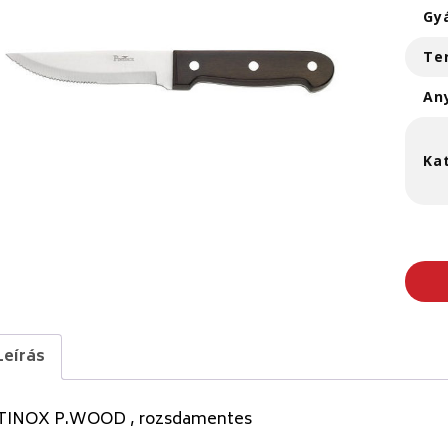
Gy
Te
An
Ka
Leírás
TINOX P.WOOD , rozsdamentes