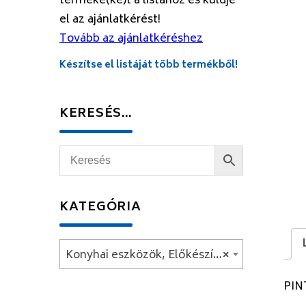
terméke(ke)t a listához és küldje
el az ajánlatkérést!
Tovább az ajánlatkéréshez
Készítse el listáját több termékből!
KERESÉS…
KATEGÓRIA
Konyhai eszközök, Előkészítés
×
PIN