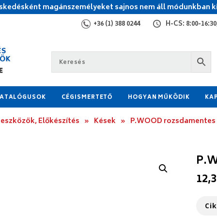
kedésként magánszemélyeket sajnos nem áll módunkban ki
+36 (1) 388 0244
H-CS: 8:00-16:30,
ATALÓGUSOK
CÉGISMERTETŐ
HOGYAN MŰKÖDIK
KA
 eszközök, Előkészítés
»
Kések
»
P.WOOD rozsdamentes s
P.W
12,
Ci