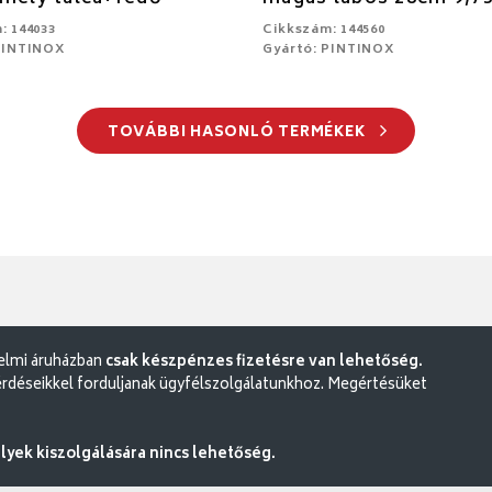
: 144033
Cikkszám: 144560
PINTINOX
Gyártó: PINTINOX
TOVÁBBI HASONLÓ TERMÉKEK
delmi áruházban
csak készpénzes fizetésre van lehetőség.
rdéseikkel forduljanak ügyfélszolgálatunkhoz. Megértésüket
ek kiszolgálására nincs lehetőség.