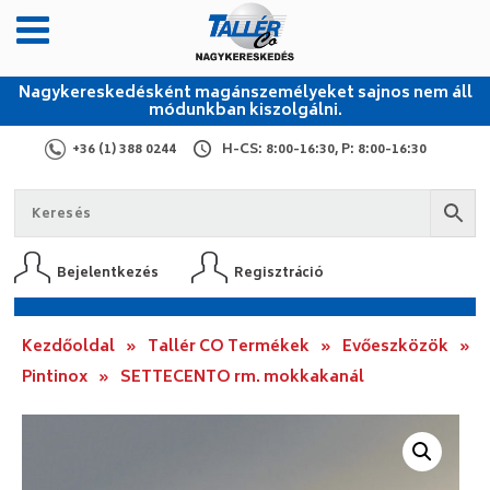
Nagykereskedésként magánszemélyeket sajnos nem áll
módunkban kiszolgálni.
+36 (1) 388 0244
H-CS: 8:00-16:30, P: 8:00-16:30
Bejelentkezés
Regisztráció
Kezdőoldal
»
Tallér CO Termékek
»
Evőeszközök
»
Pintinox
»
SETTECENTO rm. mokkakanál