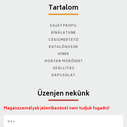
Tartalom
SAJÁT PROFIL
KÍNÁLATUNK
CÉGISMERTETŐ
KATALÓGUSOK
HÍREK
HOGYAN MŰKÖDIK?
SZÁLLÍTÁS
KAPCSOLAT
Üzenjen nekünk
Magánszemélyek jelentkezését nem tudjuk fogadni!
N
é