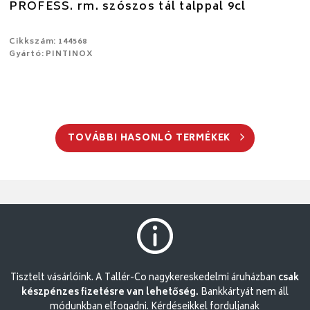
PROFESS. rm. szószos tál talppal 9cl
Cikkszám: 144568
Gyártó: PINTINOX
TOVÁBBI HASONLÓ TERMÉKEK
Tisztelt vásárlóink. A Tallér-Co nagykereskedelmi áruházban
csak
készpénzes fizetésre van lehetőség.
Bankkártyát nem áll
módunkban elfogadni. Kérdéseikkel forduljanak