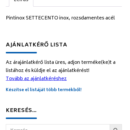
Leírás
Pintinox SETTECENTO inox, rozsdamentes acél
AJÁNLATKÉRŐ LISTA
Az árajánlatkérő lista üres, adjon terméke(ke)t a
listához és küldje el az ajánlatkérést!
Tovább az ajánlatkéréshez
Készítse el listáját több termékből!
KERESÉS…