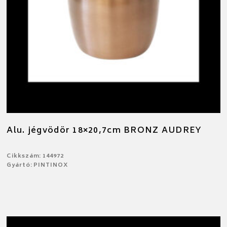
Alu. jégvödör 18×20,7cm BRONZ AUDREY
Cikkszám: 144972
Gyártó: PINTINOX