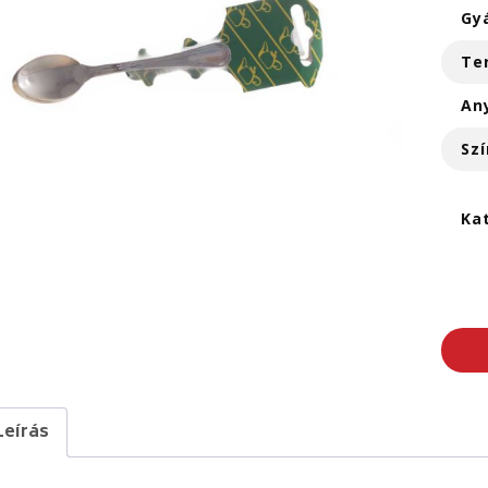
Gy
Te
An
Szí
Ka
Leírás