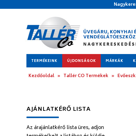
Nagykeres
TERMÉKEINK
ÚJDONSÁGOK
MÁRKÁK
K
Kezdőoldal
»
Tallér CO Termékek
»
Evőesz
AJÁNLATKÉRŐ LISTA
Az árajánlatkérő lista üres, adjon