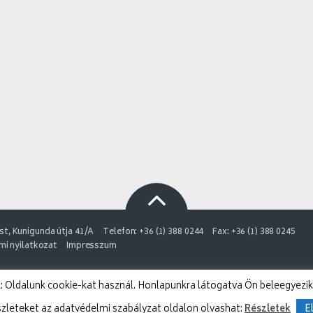
t, Kunigunda útja 41/A
Telefon: +36 (1) 388 0244
Fax: +36 (1) 388 0245
i nyilatkozat
Impresszum
 Oldalunk cookie-kat használ. Honlapunkra látogatva Ön beleegyezik
szleteket az adatvédelmi szabályzat oldalon olvashat:
Részletek
E