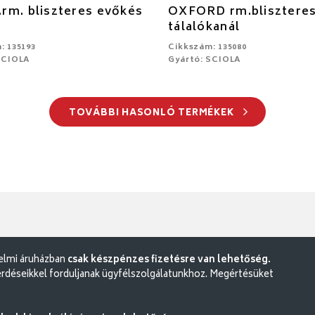
m. bliszteres evőkés
OXFORD rm.blisztere
tálalókanál
: 135193
Cikkszám: 135080
SCIOLA
Gyártó: SCIOLA
TOVÁBBI HASONLÓ TERMÉKEK
delmi áruházban
csak készpénzes fizetésre van lehetőség.
rdéseikkel forduljanak ügyfélszolgálatunkhoz. Megértésüket