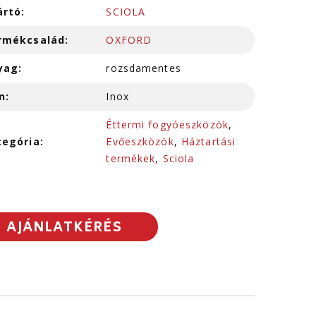
ártó:
SCIOLA
rmékcsalád:
OXFORD
yag:
rozsdamentes
n:
Inox
Éttermi fogyóeszközök
,
tegória:
Evőeszközök
,
Háztartási
termékek
,
Sciola
AJÁNLATKÉRÉS