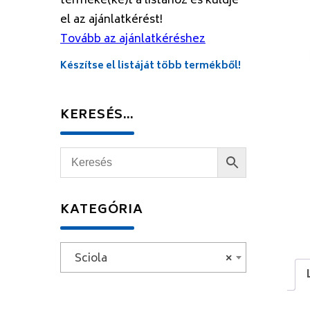
terméke(ke)t a listához és küldje
el az ajánlatkérést!
Tovább az ajánlatkéréshez
Készítse el listáját több termékből!
KERESÉS…
KATEGÓRIA
Sciola
×