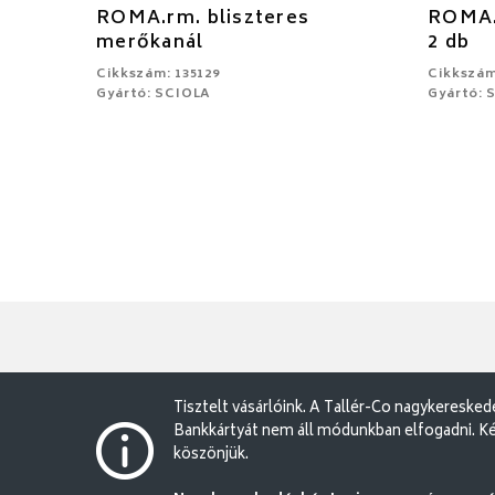
ROMA.rm. bliszteres
ROMA.r
merőkanál
2 db
Cikkszám: 135129
Cikkszám
Gyártó: SCIOLA
Gyártó: 
Tisztelt vásárlóink. A Tallér-Co nagykereske
Bankkártyát nem áll módunkban elfogadni. Ké
köszönjük.