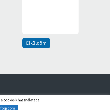
e
*
n
e
t
*
Elküldöm
 a cookie-k használatába.
lfogadom