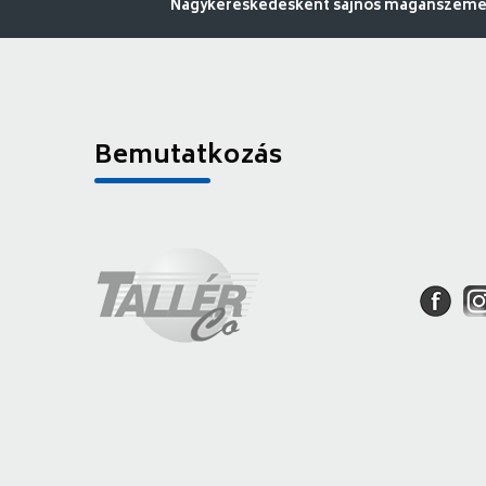
Nagykereskedésként sajnos magánszemély
Bemutatkozás