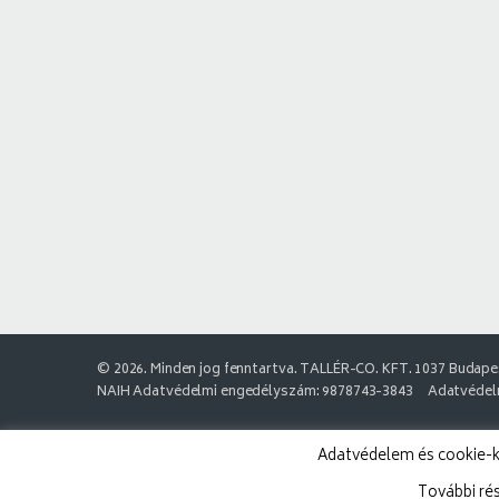
© 2026. Minden jog fenntartva. TALLÉR-CO. KFT. 1037 Budapes
NAIH Adatvédelmi engedélyszám: 9878743-3843
Adatvédelm
Adatvédelem és cookie-k:
További ré