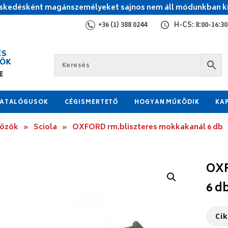
kedésként magánszemélyeket sajnos nem áll módunkban ki
+36 (1) 388 0244
H-CS: 8:00-16:30,
ATALÓGUSOK
CÉGISMERTETŐ
HOGYAN MŰKÖDIK
KA
közök
»
Sciola
»
OXFORD rm.bliszteres mokkakanál 6 db
OXF
6 d
Ci