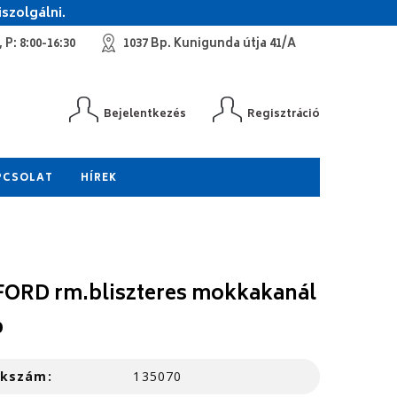
szolgálni.
 P: 8:00-16:30
1037 Bp. Kunigunda útja 41/A
Bejelentkezés
Regisztráció
PCSOLAT
HÍREK
ORD rm.bliszteres mokkakanál
b
kkszám:
135070