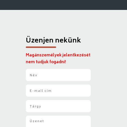
Üzenjen nekünk
Magánszemélyek jelentkezését
nem tudjuk fogadni!
N
é
v
E
*
-
m
T
a
á
i
r
l
Ü
g
*
z
y