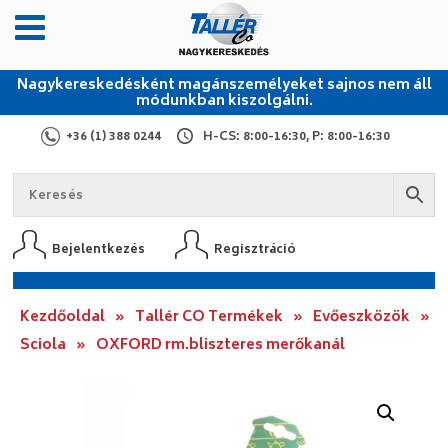
Nagykereskedésként magánszemélyeket sajnos nem áll
módunkban kiszolgálni.
+36 (1) 388 0244
H-CS: 8:00-16:30, P: 8:00-16:30
Bejelentkezés
Regisztráció
Kezdőoldal
»
Tallér CO Termékek
»
Evőeszközök
»
Sciola
»
OXFORD rm.bliszteres merőkanál