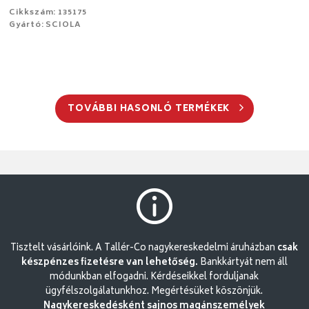
Cikkszám: 135175
Gyártó: SCIOLA
TOVÁBBI HASONLÓ TERMÉKEK
Tisztelt vásárlóink. A Tallér-Co nagykereskedelmi áruházban
csak
készpénzes fizetésre van lehetőség.
Bankkártyát nem áll
módunkban elfogadni. Kérdéseikkel forduljanak
ügyfélszolgálatunkhoz. Megértésüket köszönjük.
Nagykereskedésként sajnos magánszemélyek