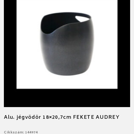
Alu. jégvödör 18×20,7cm FEKETE AUDREY
Cikkszám: 144974