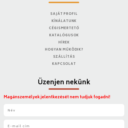
SAJÁT PROFIL
KÍNÁLATUNK
CÉGISMERTETŐ
KATALÓGUSOK
HÍREK
HOGYAN MŰKÖDIK?
SZÁLLÍTÁS
KAPCSOLAT
Üzenjen nekünk
Magánszemélyek jelentkezését nem tudjuk fogadni!
N
é
v
E
*
-