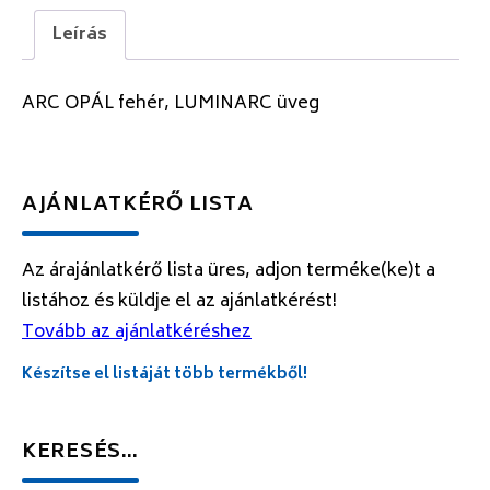
Leírás
ARC OPÁL fehér, LUMINARC üveg
AJÁNLATKÉRŐ LISTA
Az árajánlatkérő lista üres, adjon terméke(ke)t a
listához és küldje el az ajánlatkérést!
Tovább az ajánlatkéréshez
Készítse el listáját több termékből!
KERESÉS…