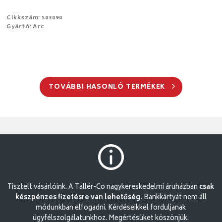
Cikkszám: 503090
Gyártó: Arc
TOVÁBBI HASONLÓ TERMÉKEK
Tisztelt vásárlóink. A Tallér-Co nagykereskedelmi áruházban
csak
készpénzes fizetésre van lehetőség.
Bankkártyát nem áll
módunkban elfogadni. Kérdéseikkel forduljanak
ügyfélszolgálatunkhoz. Megértésüket köszönjük.