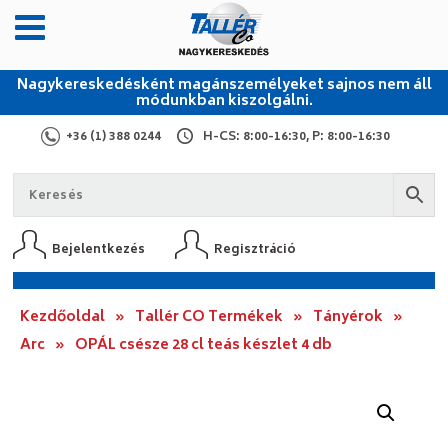
Nagykereskedésként magánszemélyeket sajnos nem áll
módunkban kiszolgálni.
+36 (1) 388 0244
H-CS: 8:00-16:30, P: 8:00-16:30
Bejelentkezés
Regisztráció
Kezdőoldal
»
Tallér CO Termékek
»
Tányérok
»
Arc
»
OPÁL csésze 28 cl teás készlet 4 db