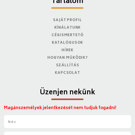
Tartalom
SAJÁT PROFIL
KÍNÁLATUNK
CÉGISMERTETŐ
KATALÓGUSOK
HÍREK
HOGYAN MŰKÖDIK?
SZÁLLÍTÁS
KAPCSOLAT
Üzenjen nekünk
Magánszemélyek jelentkezését nem tudjuk fogadni!
N
é
v
E
*