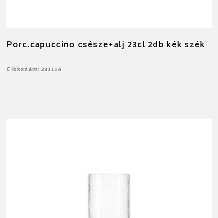
Porc.capuccino csésze+alj 23cl 2db kék szék
Cikkszám: 231116