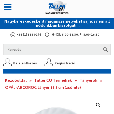
Nagykereskedésként magánszemélyeket sajnos nem áll
módunkban kiszolgálni.
+36 (1) 388 0244
H-CS: 8:00-16:30, P: 8:00-16:30
Bejelentkezés
Regisztráció
Kezdőoldal
»
Tallér CO Termékek
»
Tányérok
»
OPÁL-ARCOROC tányér 15,5 cm (zsömle)