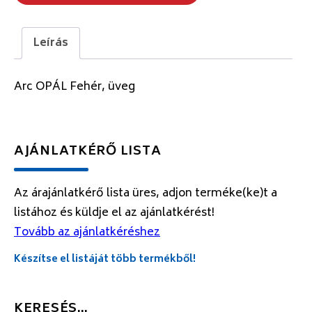
Leírás
Arc OPÁL Fehér, üveg
AJÁNLATKÉRŐ LISTA
Az árajánlatkérő lista üres, adjon terméke(ke)t a
listához és küldje el az ajánlatkérést!
Tovább az ajánlatkéréshez
Készítse el listáját több termékből!
KERESÉS…