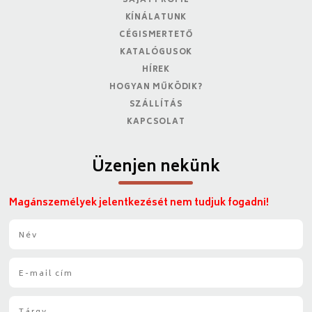
SAJÁT PROFIL
KÍNÁLATUNK
CÉGISMERTETŐ
KATALÓGUSOK
HÍREK
HOGYAN MŰKÖDIK?
SZÁLLÍTÁS
KAPCSOLAT
Üzenjen nekünk
Magánszemélyek jelentkezését nem tudjuk fogadni!
N
é
v
E
*
-
m
T
a