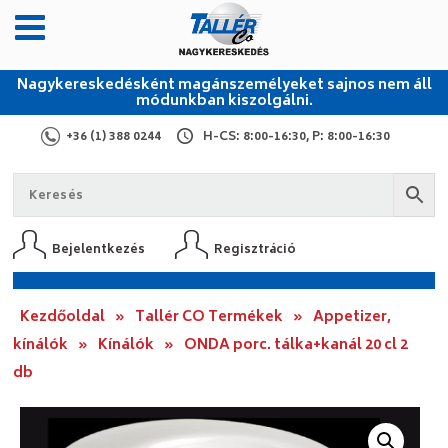
Nagykereskedésként magánszemélyeket sajnos nem áll
módunkban kiszolgálni.
+36 (1) 388 0244
H-CS: 8:00-16:30, P: 8:00-16:30
Bejelentkezés
Regisztráció
Kezdőoldal
»
Tallér CO Termékek
»
Appetizer,
kínálók
»
Kínálók
»
ONDA porc. tálka+kanál 20 cl 2
db