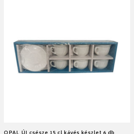
OPAL ÚJ csésze 15 cl kávés készlet 6 db