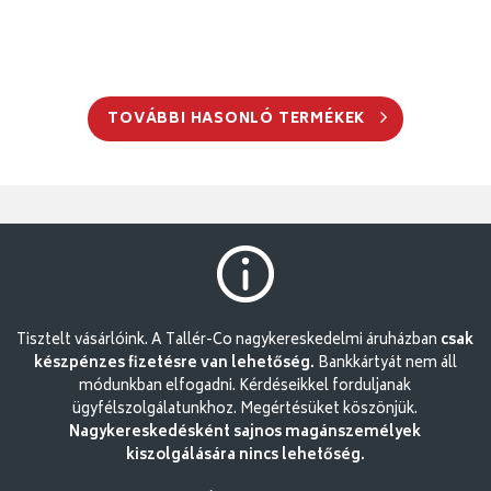
TOVÁBBI HASONLÓ TERMÉKEK
Tisztelt vásárlóink. A Tallér-Co nagykereskedelmi áruházban
csak
készpénzes fizetésre van lehetőség.
Bankkártyát nem áll
módunkban elfogadni. Kérdéseikkel forduljanak
ügyfélszolgálatunkhoz. Megértésüket köszönjük.
Nagykereskedésként sajnos magánszemélyek
kiszolgálására nincs lehetőség.