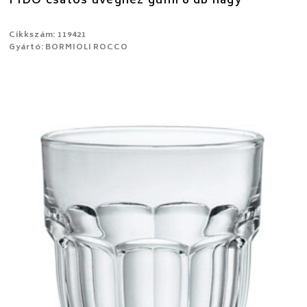
FIDO csatos üveghez gumi 6 db nagy
Cikkszám: 119421
Gyártó: BORMIOLI ROCCO