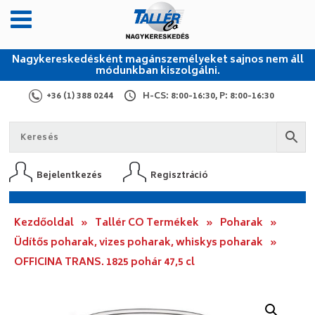
Nagykereskedésként magánszemélyeket sajnos nem áll
módunkban kiszolgálni.
+36 (1) 388 0244
H-CS: 8:00-16:30, P: 8:00-16:30
Bejelentkezés
Regisztráció
Kezdőoldal
»
Tallér CO Termékek
»
Poharak
»
Üdítős poharak, vizes poharak, whiskys poharak
»
OFFICINA TRANS. 1825 pohár 47,5 cl