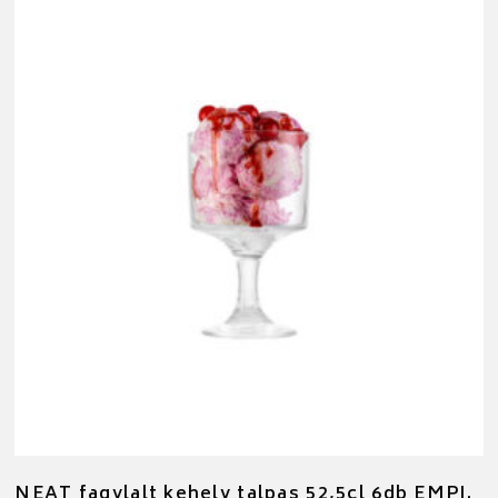
NEAT fagylalt kehely talpas 52,5cl 6db EMPI.