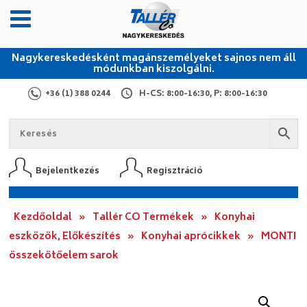
Nagykereskedésként magánszemélyeket sajnos nem áll
módunkban kiszolgálni.
+36 (1) 388 0244
H-CS: 8:00-16:30, P: 8:00-16:30
Bejelentkezés
Regisztráció
Kezdőoldal
»
Tallér CO Termékek
»
Konyhai
eszközök, Előkészítés
»
Konyhai aprócikkek
»
MONTI
összekötőelem sarok