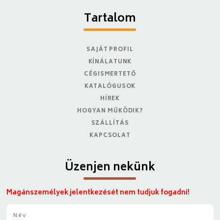
Tartalom
SAJÁT PROFIL
KÍNÁLATUNK
CÉGISMERTETŐ
KATALÓGUSOK
HÍREK
HOGYAN MŰKÖDIK?
SZÁLLÍTÁS
KAPCSOLAT
Üzenjen nekünk
Magánszemélyek jelentkezését nem tudjuk fogadni!
N
é