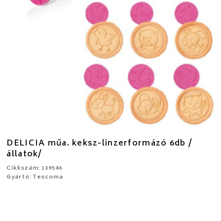
DELICIA műa. keksz-linzerformázó 6db /
állatok/
Cikkszám: 139546
Gyártó: Tescoma