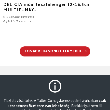
DELICIA műa. tésztahenger 12×16,5cm
MULTIFUNKC.
Cikkszám: 13999930
Gyártó: Tescoma
TOVÁBBI HASONLÓ TERMÉKEK
Tisztelt vásárlóink. A Tallér-Co nagykereskedelmi áruházban
csak
készpénzes fizetésre van lehetőség.
Bankkártyát nem áll