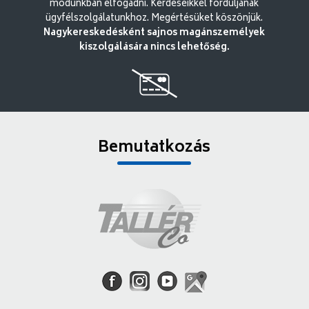
módunkban elfogadni. Kérdéseikkel forduljanak
ügyfélszolgálatunkhoz. Megértésüket köszönjük.
Nagykereskedésként sajnos magánszemélyek
kiszolgálására nincs lehetőség.
Bemutatkozás