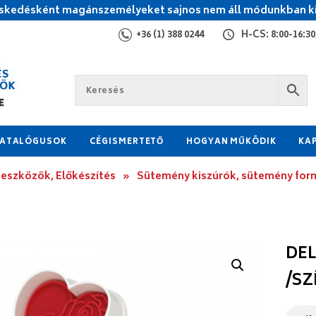
kedésként magánszemélyeket sajnos nem áll módunkban ki
+36 (1) 388 0244
H-CS: 8:00-16:30,
ATALÓGUSOK
CÉGISMERTETŐ
HOGYAN MŰKÖDIK
KA
 eszközök, Előkészítés
»
Sütemény kiszúrók, sütemény for
DEL
/SZ