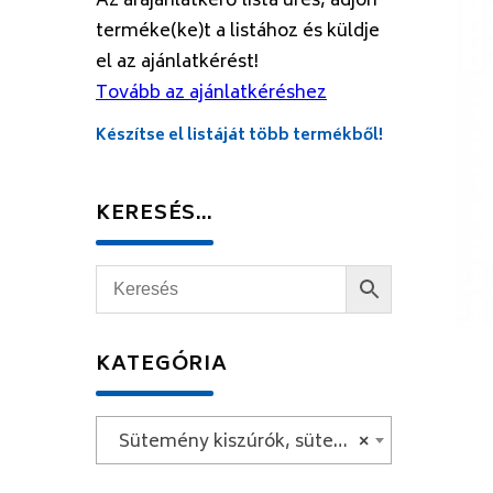
Az árajánlatkérő lista üres, adjon
terméke(ke)t a listához és küldje
el az ajánlatkérést!
Tovább az ajánlatkéréshez
Készítse el listáját több termékből!
KERESÉS…
KATEGÓRIA
Sütemény kiszúrók, sütemény formázók, sütemény díszítők
×