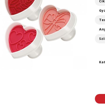
Ci
Gy
Te
An
Szí
Ka