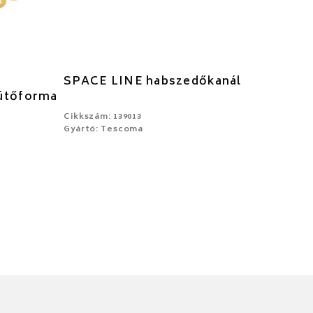
SPACE LINE habszedőkanál
sütőforma
Cikkszám: 139013
Gyártó: Tescoma