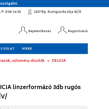
szolgálni.
 P: 8:00-16:30
1037 Bp. Kunigunda útja 41/A
Bejelentkezés
Regisztráció
PCSOLAT
HÍREK
mázók, sütemény díszítők
»
DELICIA
ICIA linzerformázó 3db rugós
ÍV/