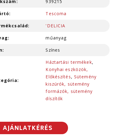
kkszám:
939215
ártó:
Tescoma
rmékcsalád:
'DELICIA
yag:
műanyag
n:
Színes
Háztartási termékek
,
Konyhai eszközök,
Előkészítés
,
Sütemény
tegória:
kiszúrók, sütemény
formázók, sütemény
díszítők
AJÁNLATKÉRÉS