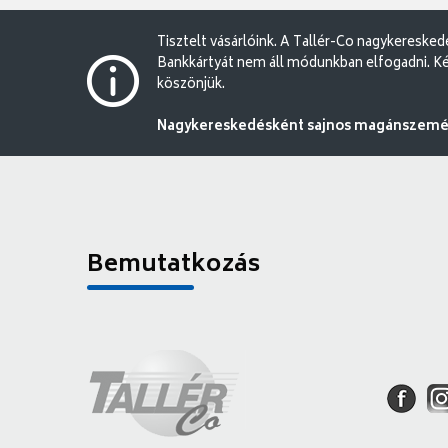
Tisztelt vásárlóink. A Tallér-Co nagykereske
Bankkártyát nem áll módunkban elfogadni. Ké
köszönjük.
Nagykereskedésként sajnos magánszemély
Bemutatkozás