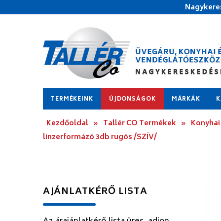
Nagykeres
TERMÉKEINK
ÚJDONSÁGOK
MÁRKÁK
K
Kezdőoldal
»
Tallér CO Termékek
»
Konyhai
linzerformázó 3db rugós /SZÍV/
AJÁNLATKÉRŐ LISTA