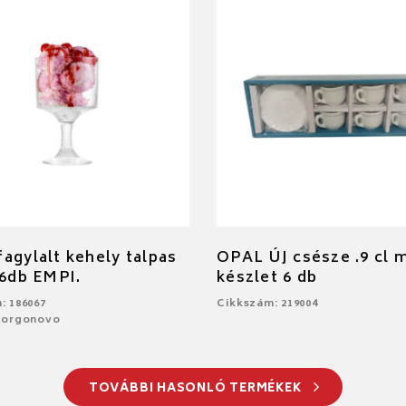
agylalt kehely talpas
OPAL ÚJ csésze .9 cl 
 6db EMPI.
készlet 6 db
: 186067
Cikkszám: 219004
Borgonovo
TOVÁBBI HASONLÓ TERMÉKEK