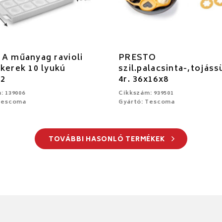
A műanyag ravioli
PRESTO
kerek 10 lyukú
szil.palacsinta-,tojás
x2
4r. 36x16x8
: 139006
Cikkszám: 939501
Tescoma
Gyártó: Tescoma
TOVÁBBI HASONLÓ TERMÉKEK