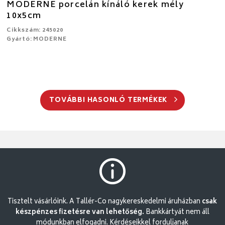
MODERNE porcelán kínáló kerek mély
10x5cm
Cikkszám: 245020
Gyártó: MODERNE
TOVÁBBI HASONLÓ TERMÉKEK
Tisztelt vásárlóink. A Tallér-Co nagykereskedelmi áruházban
csak
készpénzes fizetésre van lehetőség.
Bankkártyát nem áll
módunkban elfogadni. Kérdéseikkel forduljanak