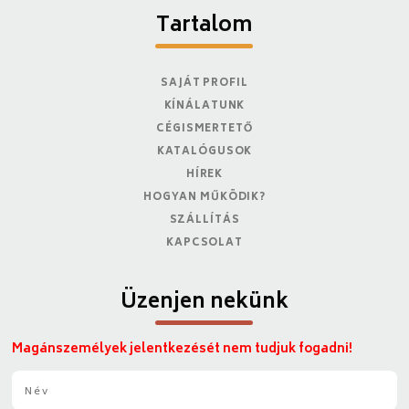
Tartalom
SAJÁT PROFIL
KÍNÁLATUNK
CÉGISMERTETŐ
KATALÓGUSOK
HÍREK
HOGYAN MŰKÖDIK?
SZÁLLÍTÁS
KAPCSOLAT
Üzenjen nekünk
Magánszemélyek jelentkezését nem tudjuk fogadni!
N
é