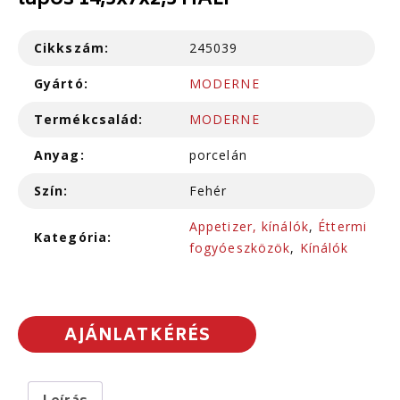
lapos 14,5x7x2,3 HALF
Cikkszám:
245039
Gyártó:
MODERNE
Termékcsalád:
MODERNE
Anyag:
porcelán
Szín:
Fehér
Appetizer, kínálók
,
Éttermi
Kategória:
fogyóeszközök
,
Kínálók
AJÁNLATKÉRÉS