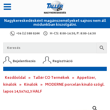
Nagykereskedésként magánszemélyeket sajnos nem áll
módunkban kiszolgálni.
+36 (1) 388 0244
H-CS: 8:00-16:30, P: 8:00-16:30
Bejelentkezés
Regisztráció
Kezdőoldal
»
Tallér CO Termékek
»
Appetizer,
kínálók
»
Kínálók
»
MODERNE porcelán kínáló szögl.
lapos 14,5x7x2,3 HALF