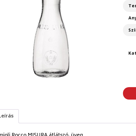
Te
An
Szí
Ka
Leírás
mioli Rocco MISURA átlátszó, üveg