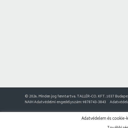
© 2026. Minden jog fenntartva. TALLÉR-CO. KFT. 1037 Budapes
NAIH Adatvédelmi engedélyszám: 9878743-3843
Adatvédelm
Adatvédelem és cookie-k: