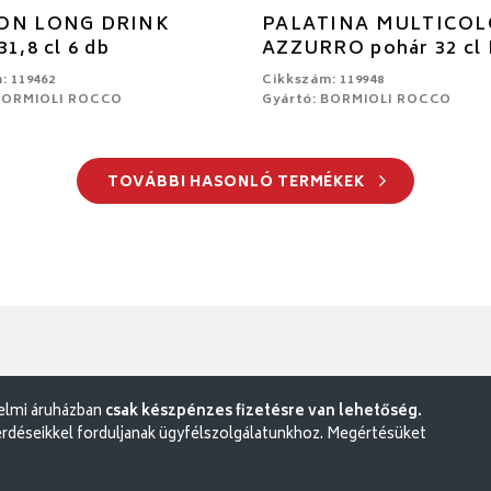
ON LONG DRINK
PALATINA MULTICO
31,8 cl 6 db
AZZURRO pohár 32 cl
: 119462
Cikkszám: 119948
 BORMIOLI ROCCO
Gyártó: BORMIOLI ROCCO
TOVÁBBI HASONLÓ TERMÉKEK
delmi áruházban
csak készpénzes fizetésre van lehetőség.
rdéseikkel forduljanak ügyfélszolgálatunkhoz. Megértésüket