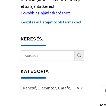
terméke(ke)t a listához és küldje
el az ajánlatkérést!
Tovább az ajánlatkéréshez
Készítse el listáját több termékből!
KERESÉS…
KATEGÓRIA
Kancsó, Decanter, Carafe, Termosz
×
Bor