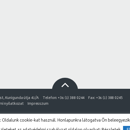
t, Kunigunda útja 41/A
Telefon: +36 (1) 388 0244
Fax: +36 (1) 388 0245
i nyilatkozat
Impresszum
 Oldalunk cookie-kat használ. Honlapunkra látogatva Ön beleegyezik