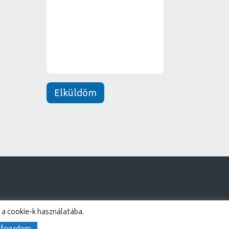
e
*
n
e
t
*
Elküldöm
 a cookie-k használatába.