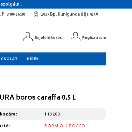
szolgálni.
 P: 8:00-16:30
1037 Bp. Kunigunda útja 41/A
Bejelentkezés
Regisztráció
PCSOLAT
HÍREK
URA boros caraffa 0,5 L
kkszám:
119289
ártó:
BORMIOLI ROCCO