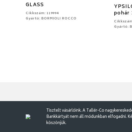
GLASS
YPSIL
pohár 
Cikkszám: 119994
Gyártó: BORMIOLI ROCCO
Cikkszám
Gyártó:
Tisztelt vásárlóink. A Tallér-Co nagykereske
Bankkártyát nem áll módunkban elfogadni. Ké
köszönjük.