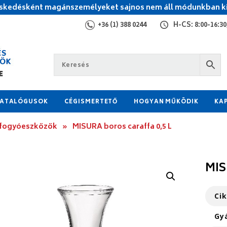
kedésként magánszemélyeket sajnos nem áll módunkban ki
+36 (1) 388 0244
H-CS: 8:00-16:30,
ATALÓGUSOK
CÉGISMERTETŐ
HOGYAN MŰKÖDIK
KA
 fogyóeszközök
»
MISURA boros caraffa 0,5 L
MIS
Ci
Gy