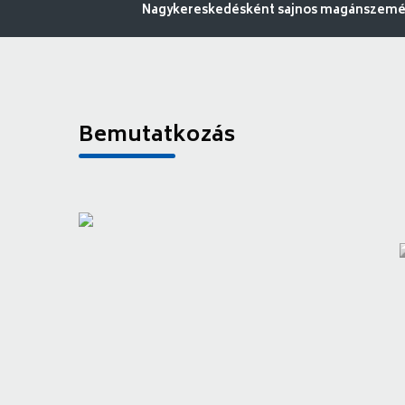
Nagykereskedésként sajnos magánszemély
Bemutatkozás