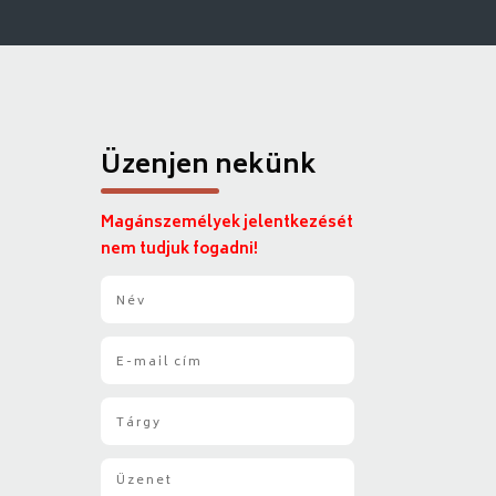
Üzenjen nekünk
Magánszemélyek jelentkezését
nem tudjuk fogadni!
N
é
v
E
*
-
m
T
a
á
i
r
l
Ü
g
*
z
y