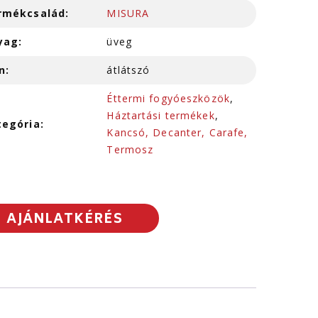
rmékcsalád:
MISURA
yag:
üveg
n:
átlátszó
Éttermi fogyóeszközök
,
Háztartási termékek
,
tegória:
Kancsó, Decanter, Carafe,
Termosz
AJÁNLATKÉRÉS