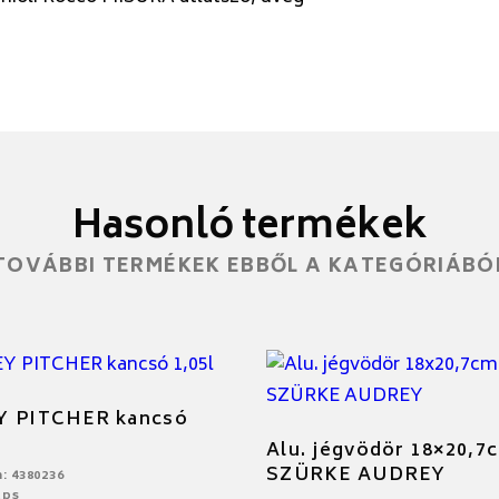
Hasonló termékek
TOVÁBBI TERMÉKEK EBBŐL A KATEGÓRIÁBÓ
Y PITCHER kancsó
Alu. jégvödör 18×20,7
SZÜRKE AUDREY
: 4380236
Aps