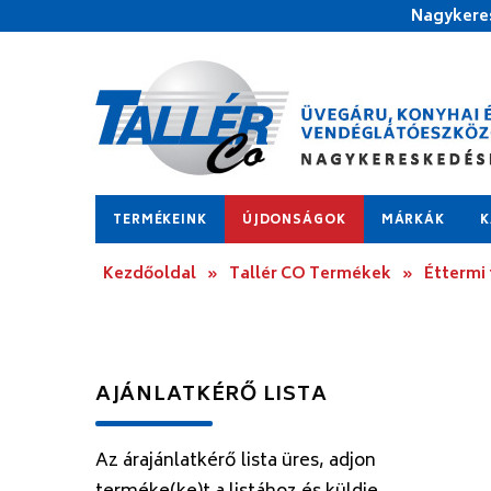
Nagykeres
TERMÉKEINK
ÚJDONSÁGOK
MÁRKÁK
K
Kezdőoldal
»
Tallér CO Termékek
»
Éttermi
AJÁNLATKÉRŐ LISTA
Az árajánlatkérő lista üres, adjon