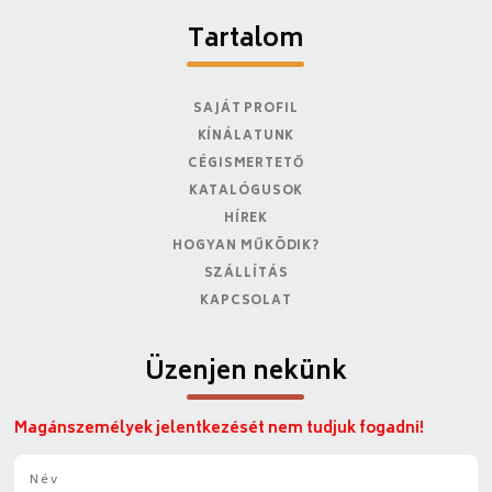
Tartalom
SAJÁT PROFIL
KÍNÁLATUNK
CÉGISMERTETŐ
KATALÓGUSOK
HÍREK
HOGYAN MŰKÖDIK?
SZÁLLÍTÁS
KAPCSOLAT
Üzenjen nekünk
Magánszemélyek jelentkezését nem tudjuk fogadni!
N
é