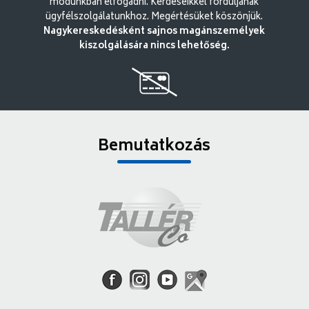
módunkban elfogadni. Kérdéseikkel forduljanak
ügyfélszolgálatunkhoz. Megértésüket köszönjük.
Nagykereskedésként sajnos magánszemélyek
kiszolgálására nincs lehetőség.
Bemutatkozás