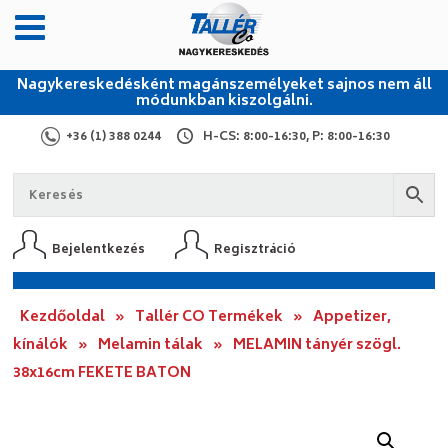
Nagykereskedésként magánszemélyeket sajnos nem áll
módunkban kiszolgálni.
+36 (1) 388 0244
H-CS: 8:00-16:30, P: 8:00-16:30
Bejelentkezés
Regisztráció
Kezdőoldal
»
Tallér CO Termékek
»
Appetizer,
kínálók
»
Melamin tálak
»
MELAMIN tányér szögl.
38x16cm FEKETE BATON