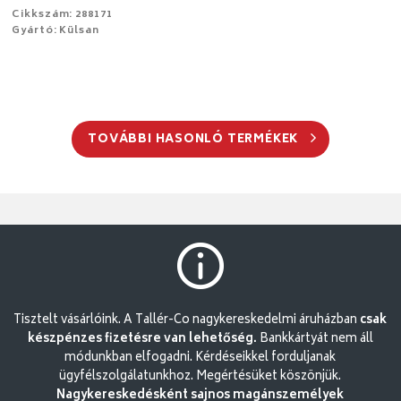
Cikkszám: 288171
Gyártó: Külsan
TOVÁBBI HASONLÓ TERMÉKEK
Tisztelt vásárlóink. A Tallér-Co nagykereskedelmi áruházban
csak
készpénzes fizetésre van lehetőség.
Bankkártyát nem áll
módunkban elfogadni. Kérdéseikkel forduljanak
ügyfélszolgálatunkhoz. Megértésüket köszönjük.
Nagykereskedésként sajnos magánszemélyek