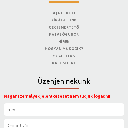
SAJÁT PROFIL
KÍNÁLATUNK
CÉGISMERTETŐ
KATALÓGUSOK
HÍREK
HOGYAN MŰKÖDIK?
SZÁLLÍTÁS
KAPCSOLAT
Üzenjen nekünk
Magánszemélyek jelentkezését nem tudjuk fogadni!
N
é
v
E
*
-