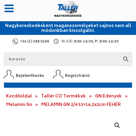
Nagykereskedésként magánszemélyeket sajnos nem áll
módunkban kiszolgálni.
+36 (1) 388 0244
H-CS: 8:00-16:30, P: 8:00-16:30
Bejelentkezés
Regisztráció
Kezdőoldal
»
Tallér CO Termékek
»
GN Edények
»
Melamin Gn
»
MELAMIN GN 2/4 53×16,2x2cm FEHÉR