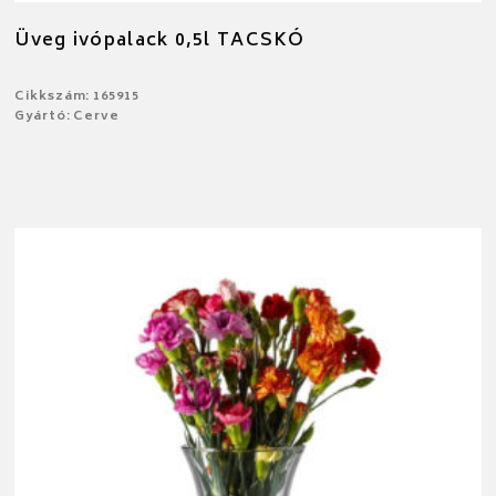
Üveg ivópalack 0,5l TACSKÓ
Cikkszám: 165915
Gyártó: Cerve