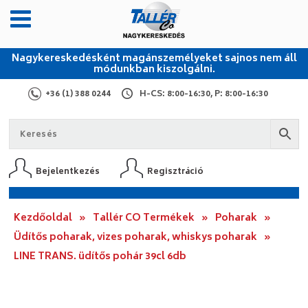
Nagykereskedésként magánszemélyeket sajnos nem áll
módunkban kiszolgálni.
+36 (1) 388 0244
H-CS: 8:00-16:30, P: 8:00-16:30
Bejelentkezés
Regisztráció
Kezdőoldal
»
Tallér CO Termékek
»
Poharak
»
Üdítős poharak, vizes poharak, whiskys poharak
»
LINE TRANS. üdítős pohár 39cl 6db