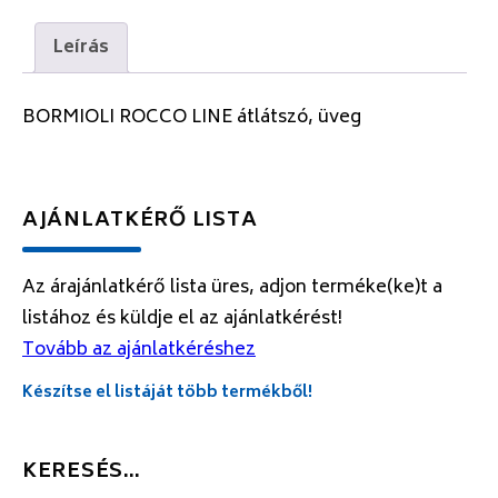
Leírás
BORMIOLI ROCCO LINE átlátszó, üveg
AJÁNLATKÉRŐ LISTA
Az árajánlatkérő lista üres, adjon terméke(ke)t a
listához és küldje el az ajánlatkérést!
Tovább az ajánlatkéréshez
Készítse el listáját több termékből!
KERESÉS…