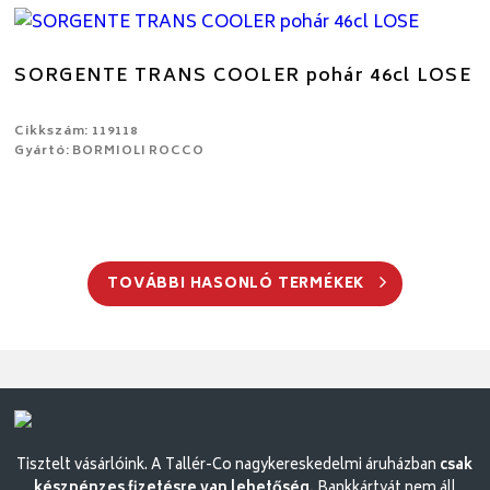
SORGENTE TRANS COOLER pohár 46cl LOSE
Cikkszám: 119118
Gyártó: BORMIOLI ROCCO
TOVÁBBI HASONLÓ TERMÉKEK
Tisztelt vásárlóink. A Tallér-Co nagykereskedelmi áruházban
csak
készpénzes fizetésre van lehetőség.
Bankkártyát nem áll