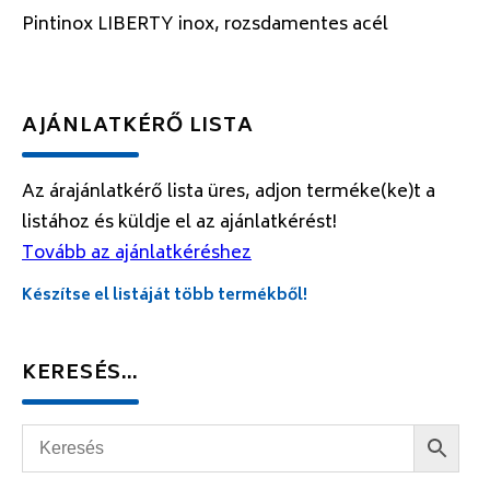
Pintinox LIBERTY inox, rozsdamentes acél
AJÁNLATKÉRŐ LISTA
Az árajánlatkérő lista üres, adjon terméke(ke)t a
listához és küldje el az ajánlatkérést!
Tovább az ajánlatkéréshez
Készítse el listáját több termékből!
KERESÉS…