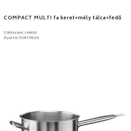
COMPACT MULTI fa keret+mély tálca+fedő
Cikkszám: 144033
Gyártó: PINTINOX