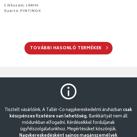
Cikkszám: 144593
Gyártó: PINTINOX
TOVÁBBI HASONLÓ TERMÉKEK
Tisztelt vásárlóink. A Tallér-Co nagykereskedelmi áruházban
csak
készpénzes fizetésre van lehetőség.
Bankkártyát nem áll
módunkban elfogadni. Kérdéseikkel forduljanak
ügyfélszolgálatunkhoz. Megértésüket köszönjük.
Nagykereskedésként sajnos magánszemélyek