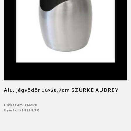
Alu. jégvödör 18×20,7cm SZÜRKE AUDREY
Cikkszám: 144970
Gyártó: PINTINOX