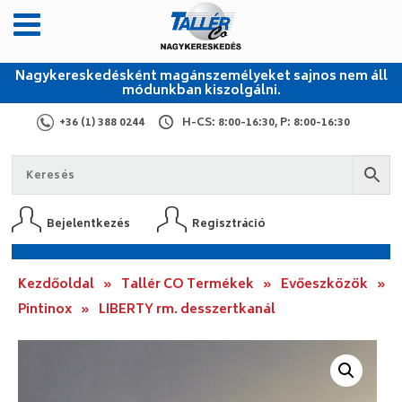
Nagykereskedésként magánszemélyeket sajnos nem áll
módunkban kiszolgálni.
+36 (1) 388 0244
H-CS: 8:00-16:30, P: 8:00-16:30
Bejelentkezés
Regisztráció
Kezdőoldal
»
Tallér CO Termékek
»
Evőeszközök
»
Pintinox
»
LIBERTY rm. desszertkanál