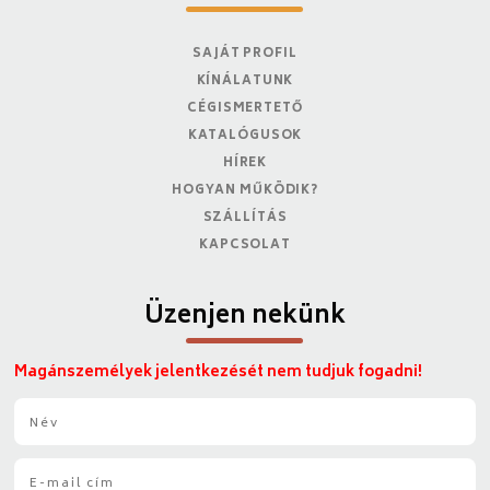
SAJÁT PROFIL
KÍNÁLATUNK
CÉGISMERTETŐ
KATALÓGUSOK
HÍREK
HOGYAN MŰKÖDIK?
SZÁLLÍTÁS
KAPCSOLAT
Üzenjen nekünk
Magánszemélyek jelentkezését nem tudjuk fogadni!
N
é
v
E
*
-