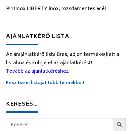
Pintinox LIBERTY inox, rozsdamentes acél
AJÁNLATKÉRŐ LISTA
Az árajánlatkérő lista üres, adjon terméke(ke)t a
listához és küldje el az ajánlatkérést!
Tovább az ajánlatkéréshez
Készítse el listáját több termékből!
KERESÉS…