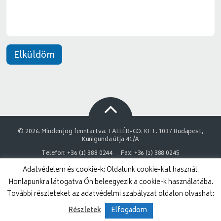
*
Elküldöm
© 2026. Minden jog fenntartva. TALLÉR-CO. KFT. 1037 Budapest,
Kunigunda útja 41/A
Telefon: +36 (1) 388 0244
Fax: +36 (1) 388 0245
Adatvédelem és cookie-k: Oldalunk cookie-kat használ.
NAIH Adatvédelmi engedélyszám: 9878743-3843
Honlapunkra látogatva Ön beleegyezik a cookie-k használatába.
Adatvédelmi nyilatkozat
Impresszum
További részleteket az adatvédelmi szabályzat oldalon olvashat:
Részletek
Elfogadom