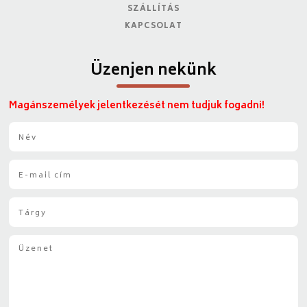
SZÁLLÍTÁS
KAPCSOLAT
Üzenjen nekünk
Magánszemélyek jelentkezését nem tudjuk fogadni!
N
é
v
E
*
-
m
T
a
á
i
r
l
Ü
g
*
z
y
e
*
n
e
t