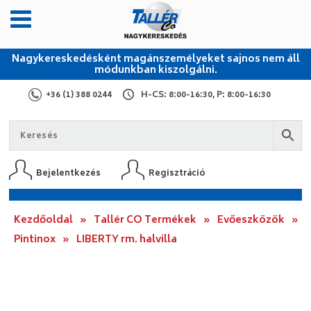
Nagykereskedésként magánszemélyeket sajnos nem áll
módunkban kiszolgálni.
+36 (1) 388 0244
H-CS: 8:00-16:30, P: 8:00-16:30
Bejelentkezés
Regisztráció
Kezdőoldal
»
Tallér CO Termékek
»
Evőeszközök
»
Pintinox
»
LIBERTY rm. halvilla