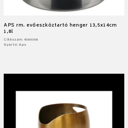
APS rm. evőeszköztartó henger 13,5x14cm
1,8l
Cikkszám: 4380368
Gyártó: Aps