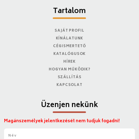
Tartalom
SAJÁT PROFIL
KÍNÁLATUNK
CÉGISMERTETŐ
KATALÓGUSOK
HÍREK
HOGYAN MŰKÖDIK?
SZÁLLÍTÁS
KAPCSOLAT
Üzenjen nekünk
Magánszemélyek jelentkezését nem tudjuk fogadni!
N
é