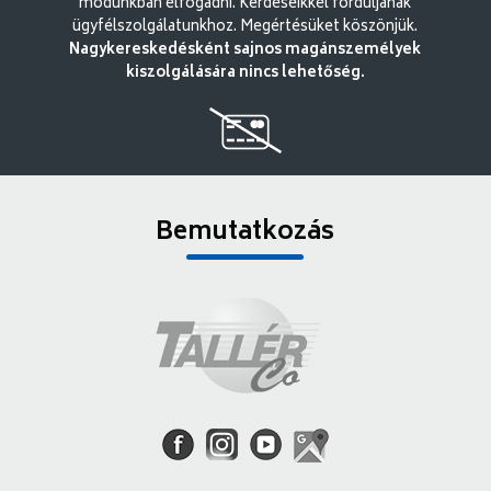
módunkban elfogadni. Kérdéseikkel forduljanak
ügyfélszolgálatunkhoz. Megértésüket köszönjük.
Nagykereskedésként sajnos magánszemélyek
kiszolgálására nincs lehetőség.
Bemutatkozás