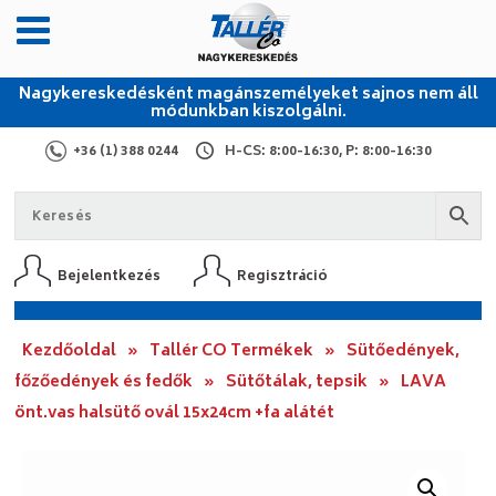
Nagykereskedésként magánszemélyeket sajnos nem áll
módunkban kiszolgálni.
+36 (1) 388 0244
H-CS: 8:00-16:30, P: 8:00-16:30
Bejelentkezés
Regisztráció
Kezdőoldal
»
Tallér CO Termékek
»
Sütőedények,
főzőedények és fedők
»
Sütőtálak, tepsik
»
LAVA
önt.vas halsütő ovál 15x24cm +fa alátét