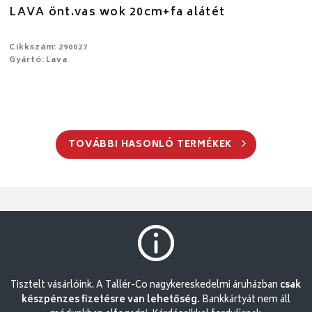
LAVA önt.vas wok 20cm+fa alátét
Cikkszám: 290027
Gyártó: Lava
TOVÁBBI HASONLÓ TERMÉKEK
Tisztelt vásárlóink. A Tallér-Co nagykereskedelmi áruházban
csak
készpénzes fizetésre van lehetőség.
Bankkártyát nem áll