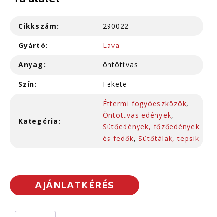
+fa alátét
Cikkszám:
290022
Gyártó:
Lava
Anyag:
öntöttvas
Szín:
Fekete
Éttermi fogyóeszközök
,
Öntöttvas edények
,
Kategória:
Sütőedények, főzőedények
és fedők
,
Sütőtálak, tepsik
AJÁNLATKÉRÉS