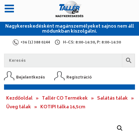
Nagykereskedésként magánszemélyeket sajnos nem áll
módunkban kiszolgálni.
+36 (1) 388 0244
H-CS: 8:00-16:30, P: 8:00-16:30
Bejelentkezés
Regisztráció
Kezdőoldal
»
Tallér CO Termékek
»
Salátás tálak
»
Üveg tálak
»
KOTIPI tálka 16,5cm