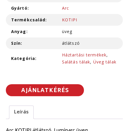
Gyártó:
Arc
Termékcsalád:
KOTIPI
Anyag:
üveg
Szín:
átlátszó
Háztartási termékek
,
Kategória:
Salátás tálak
,
Üveg tálak
AJÁNLATKÉRÉS
Leírás
Arc KOTIPI átlátszó, Luminarc üveg