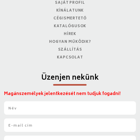
SAJÁT PROFIL
KÍNÁLATUNK
CÉGISMERTETŐ
KATALÓGUSOK
HÍREK
HOGYAN MŰKÖDIK?
SZÁLLÍTÁS
KAPCSOLAT
Üzenjen nekünk
Magánszemélyek jelentkezését nem tudjuk fogadni!
N
é
v
E
*
-
m
T
a