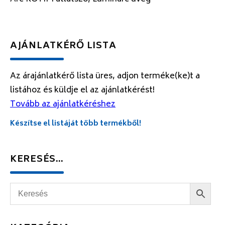
AJÁNLATKÉRŐ LISTA
Az árajánlatkérő lista üres, adjon terméke(ke)t a
listához és küldje el az ajánlatkérést!
Tovább az ajánlatkéréshez
Készítse el listáját több termékből!
KERESÉS…