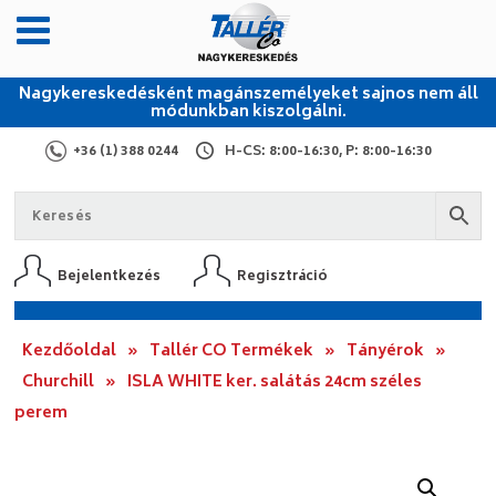
Nagykereskedésként magánszemélyeket sajnos nem áll
módunkban kiszolgálni.
+36 (1) 388 0244
H-CS: 8:00-16:30, P: 8:00-16:30
Bejelentkezés
Regisztráció
Kezdőoldal
»
Tallér CO Termékek
»
Tányérok
»
Churchill
»
ISLA WHITE ker. salátás 24cm széles
perem