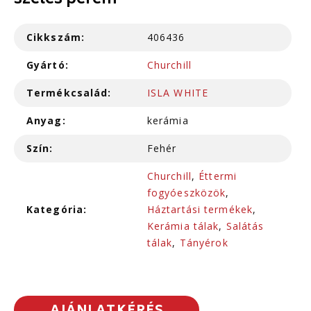
széles perem
Cikkszám:
406436
Gyártó:
Churchill
Termékcsalád:
ISLA WHITE
Anyag:
kerámia
Szín:
Fehér
Churchill
,
Éttermi
fogyóeszközök
,
Kategória:
Háztartási termékek
,
Kerámia tálak
,
Salátás
tálak
,
Tányérok