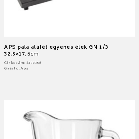
APS pala alátét egyenes élek GN 1/3
32,5×17,6cm
Cikkszám: 4380356
Gyártó: Aps