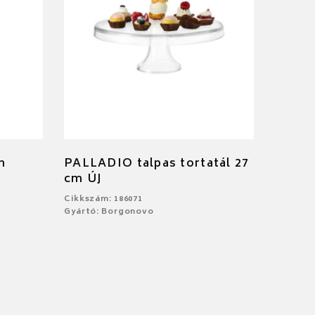
m
PALLADIO talpas tortatál 27
cm ÚJ
Cikkszám: 186071
Gyártó: Borgonovo