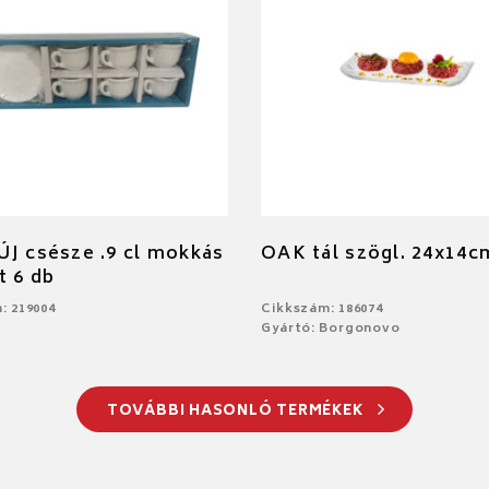
J csésze .9 cl mokkás
OAK tál szögl. 24x14c
t 6 db
: 219004
Cikkszám: 186074
Gyártó: Borgonovo
TOVÁBBI HASONLÓ TERMÉKEK