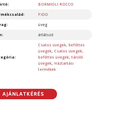
ártó:
BORMIOLI ROCCO
rmékcsalád:
FIDO
yag:
üveg
n:
átlátszó
Csatos üvegek, befőttes
üvegek
,
Csatos üvegek,
tegória:
befőttes üvegek, tároló
üvegek
,
Háztartási
termékek
AJÁNLATKÉRÉS