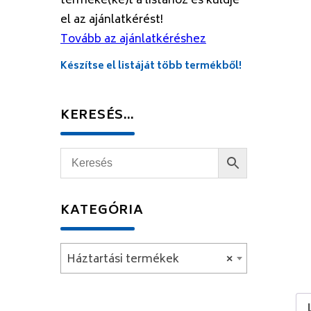
terméke(ke)t a listához és küldje
el az ajánlatkérést!
Tovább az ajánlatkéréshez
Készítse el listáját több termékből!
KERESÉS…
KATEGÓRIA
Háztartási termékek
×