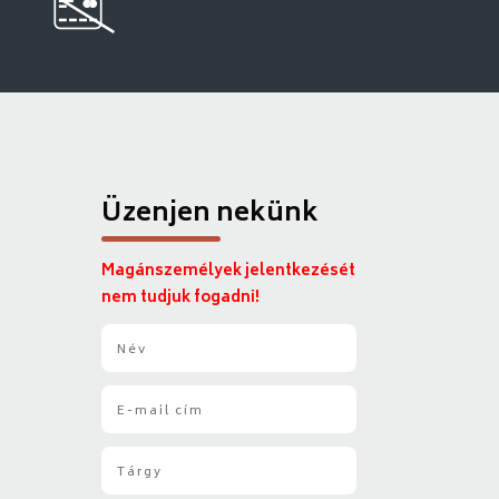
Üzenjen nekünk
Magánszemélyek jelentkezését
nem tudjuk fogadni!
N
é
v
E
*
-
m
T
a
á
i
r