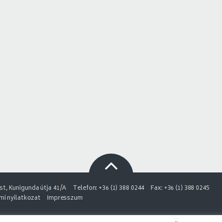
t, Kunigunda útja 41/A
Telefon: +36 (1) 388 0244
Fax: +36 (1) 388 0245
i nyilatkozat
Impresszum