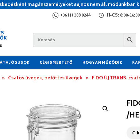
kedésként magánszemélyeket sajnos nem áll módunkban ki
+36 (1) 388 0244
H-CS: 8:00-16:30,
ATALÓGUSOK
CÉGISMERTETŐ
HOGYAN MŰKÖDIK
KA
»
Csatos üvegek, befőttes üvegek
»
FIDO ÚJ TRANS. csat
FID
/H
Ci