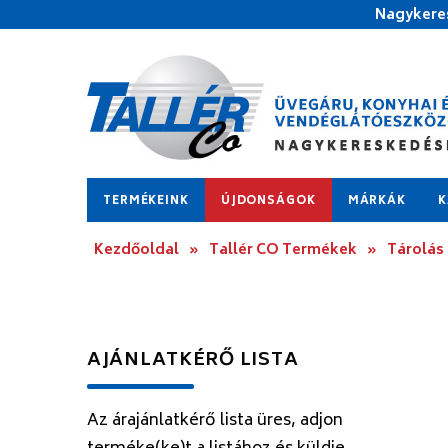
Nagykeres
TERMÉKEINK
ÚJDONSÁGOK
MÁRKÁK
K
Kezdőoldal
»
Tallér CO Termékek
»
Tárolás
AJÁNLATKÉRŐ LISTA
Az árajánlatkérő lista üres, adjon