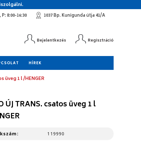
szolgálni.
 P: 8:00-16:30
1037 Bp. Kunigunda útja 41/A
Bejelentkezés
Regisztráció
PCSOLAT
HÍREK
os üveg 1 l /HENGER
O ÚJ TRANS. csatos üveg 1 l
ENGER
kkszám:
119990