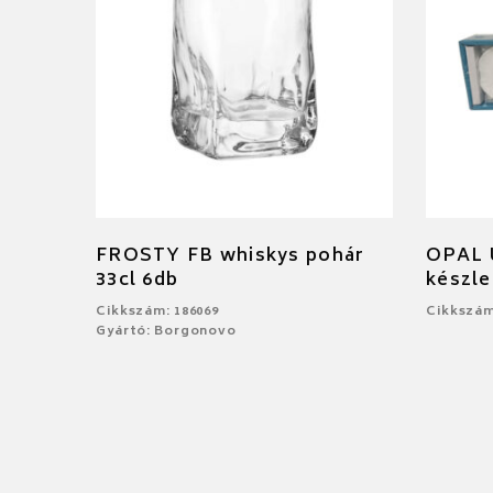
FROSTY FB whiskys pohár
OPAL Ú
33cl 6db
készle
Cikkszám: 186069
Cikkszám
Gyártó: Borgonovo