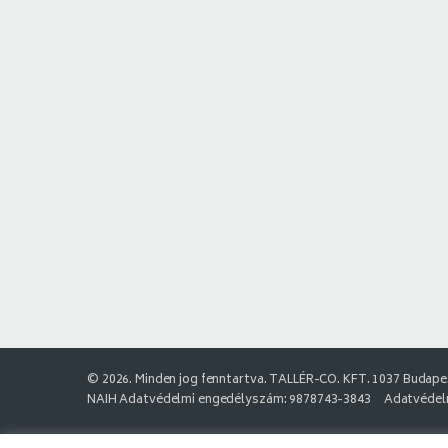
© 2026. Minden jog fenntartva. TALLÉR-CO. KFT. 1037 Budapes
NAIH Adatvédelmi engedélyszám: 9878743-3843
Adatvédelm