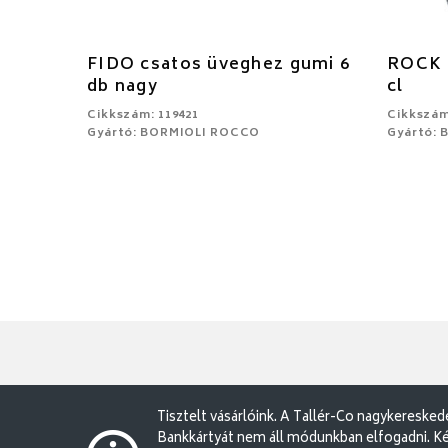
FIDO csatos üveghez gumi 6
ROCK 
db nagy
cl
Cikkszám: 119421
Cikkszám
Gyártó: BORMIOLI ROCCO
Gyártó:
Tisztelt vásárlóink. A Tallér-Co nagykereske
Bankkártyát nem áll módunkban elfogadni. Ké