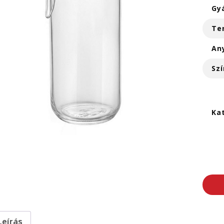
Gy
Te
An
Szí
Ka
Leírás