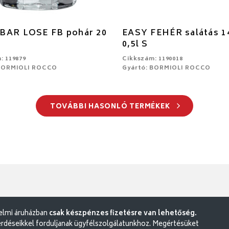
BAR LOSE FB pohár 20
EASY FEHÉR salátás 1
0,5l S
: 119879
Cikkszám: 1190018
 BORMIOLI ROCCO
Gyártó: BORMIOLI ROCCO
TOVÁBBI HASONLÓ TERMÉKEK
delmi áruházban
csak készpénzes fizetésre van lehetőség.
rdéseikkel forduljanak ügyfélszolgálatunkhoz. Megértésüket