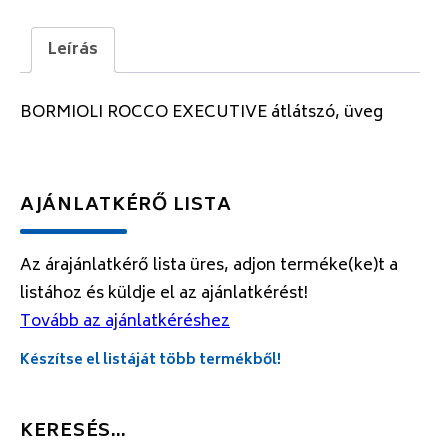
Leírás
BORMIOLI ROCCO EXECUTIVE átlátszó, üveg
AJÁNLATKÉRŐ LISTA
Az árajánlatkérő lista üres, adjon terméke(ke)t a
listához és küldje el az ajánlatkérést!
Tovább az ajánlatkéréshez
Készítse el listáját több termékből!
KERESÉS…