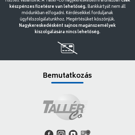
Tisztelt vásárlóink. A Tallér-Co nagykereskedelmi áruházban
csak
készpénzes fizetésre van lehetőség.
Bankkártyát nem áll
módunkban elfogadni. Kérdéseikkel forduljanak
ügyfélszolgálatunkhoz. Megértésüket köszönjük.
Nagykereskedésként sajnos magánszemélyek
kiszolgálására nincs lehetőség.
Bemutatkozás