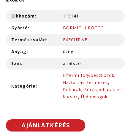
26,2cl
Cikkszám:
119141
Gyártó:
BORMIOLI ROCCO
Termékcsalád:
EXECUTIVE
Anyag:
üveg
Szín:
átlátszó
Éttermi fogyóeszközök
,
Háztartási termékek
,
Kategória:
Poharak
,
Söröspoharak és
korsók
,
Újdonságok
AJÁNLATKÉRÉS