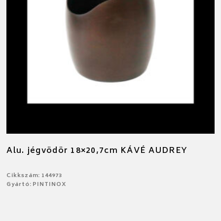
Alu. jégvödör 18×20,7cm KÁVÉ AUDREY
Cikkszám: 144973
Gyártó: PINTINOX