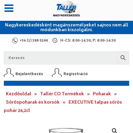
Nagykereskedésként magánszemélyeket sajnos nem áll
módunkban kiszolgálni.
+36 (1) 388 0244
H-CS: 8:00-16:30, P: 8:00-16:30
Bejelentkezés
Regisztráció
Kezdőoldal
»
Tallér CO Termékek
»
Poharak
»
Söröspoharak és korsók
»
EXECUTIVE talpas sörös
pohár 26,2cl