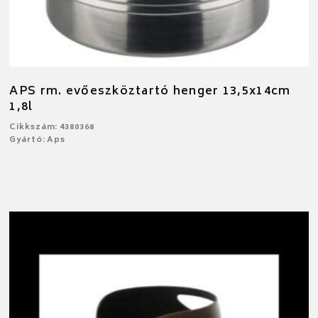
APS rm. evőeszköztartó henger 13,5x14cm
1,8l
Cikkszám: 4380368
Gyártó: Aps