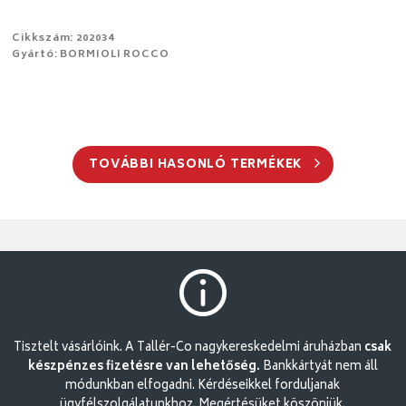
Cikkszám: 202034
Gyártó: BORMIOLI ROCCO
TOVÁBBI HASONLÓ TERMÉKEK
Tisztelt vásárlóink. A Tallér-Co nagykereskedelmi áruházban
csak
készpénzes fizetésre van lehetőség.
Bankkártyát nem áll
módunkban elfogadni. Kérdéseikkel forduljanak
ügyfélszolgálatunkhoz. Megértésüket köszönjük.