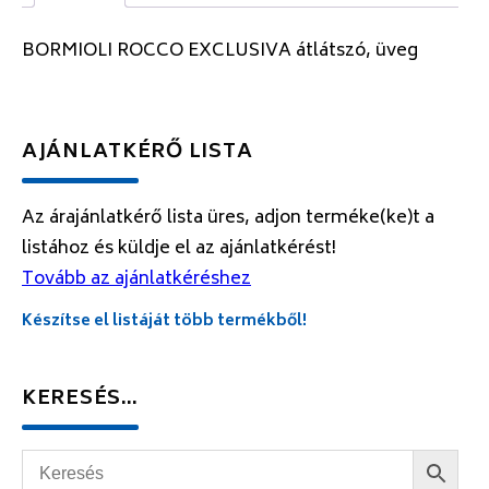
BORMIOLI ROCCO EXCLUSIVA átlátszó, üveg
AJÁNLATKÉRŐ LISTA
Az árajánlatkérő lista üres, adjon terméke(ke)t a
listához és küldje el az ajánlatkérést!
Tovább az ajánlatkéréshez
Készítse el listáját több termékből!
KERESÉS…