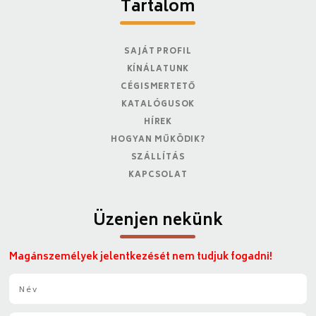
Tartalom
SAJÁT PROFIL
KÍNÁLATUNK
CÉGISMERTETŐ
KATALÓGUSOK
HÍREK
HOGYAN MŰKÖDIK?
SZÁLLÍTÁS
KAPCSOLAT
Üzenjen nekünk
Magánszemélyek jelentkezését nem tudjuk fogadni!
N
é
v