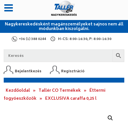
Nagykereskedésként magánszemélyeket sajnos nem áll
módunkban kiszolgálni.
+36 (1) 388 0244
H-CS: 8:00-16:30, P: 8:00-16:30
Bejelentkezés
Regisztráció
Kezdőoldal
»
Tallér CO Termékek
»
Éttermi
fogyóeszközök
»
EXCLUSIVA caraffa 0,25 l