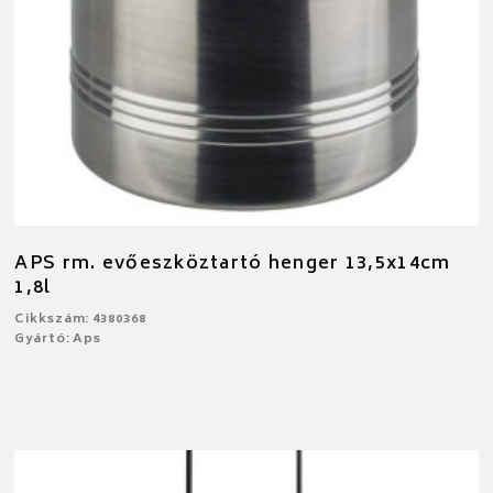
APS rm. evőeszköztartó henger 13,5x14cm
1,8l
Cikkszám: 4380368
Gyártó: Aps