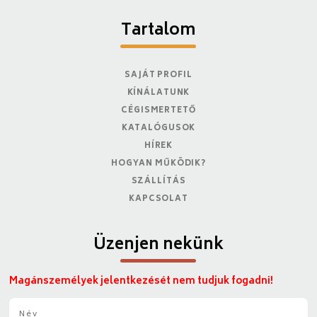
Tartalom
SAJÁT PROFIL
KÍNÁLATUNK
CÉGISMERTETŐ
KATALÓGUSOK
HÍREK
HOGYAN MŰKÖDIK?
SZÁLLÍTÁS
KAPCSOLAT
Üzenjen nekünk
Magánszemélyek jelentkezését nem tudjuk fogadni!
N
é