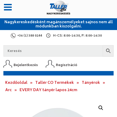
Nagykereskedésként magánszemélyeket sajnos nem áll
módunkban kiszolgálni.
+36 (1) 388 0244
H-CS: 8:00-16:30, P: 8:00-16:30
Bejelentkezés
Regisztráció
Kezdőoldal
»
Tallér CO Termékek
»
Tányérok
»
Arc
»
EVERY DAY tányér lapos 24cm