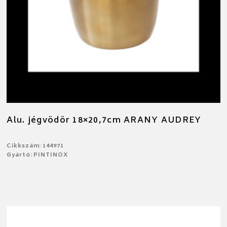
Alu. jégvödör 18×20,7cm ARANY AUDREY
Cikkszám: 144971
Gyártó: PINTINOX