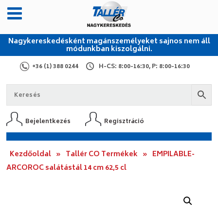
Nagykereskedésként magánszemélyeket sajnos nem áll
módunkban kiszolgálni.
+36 (1) 388 0244
H-CS: 8:00-16:30, P: 8:00-16:30
Bejelentkezés
Regisztráció
Kezdőoldal
»
Tallér CO Termékek
»
EMPILABLE-
ARCOROC salátástál 14 cm 62,5 cl