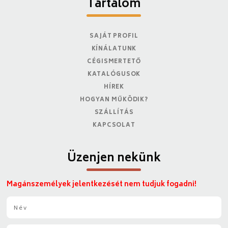
Tartalom
SAJÁT PROFIL
KÍNÁLATUNK
CÉGISMERTETŐ
KATALÓGUSOK
HÍREK
HOGYAN MŰKÖDIK?
SZÁLLÍTÁS
KAPCSOLAT
Üzenjen nekünk
Magánszemélyek jelentkezését nem tudjuk fogadni!
N
é
v