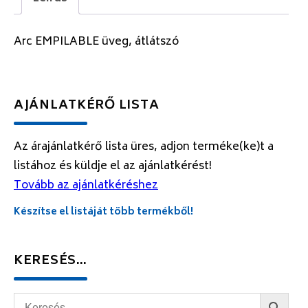
Arc EMPILABLE üveg, átlátszó
AJÁNLATKÉRŐ LISTA
Az árajánlatkérő lista üres, adjon terméke(ke)t a
listához és küldje el az ajánlatkérést!
Tovább az ajánlatkéréshez
Készítse el listáját több termékből!
KERESÉS…