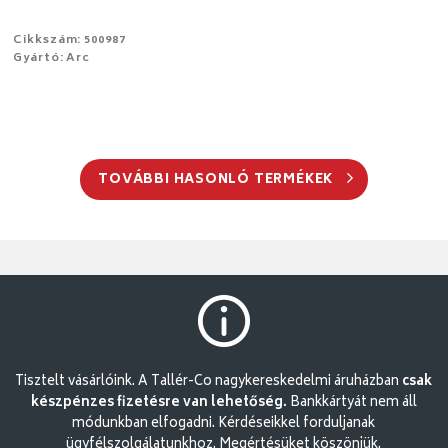
Cikkszám: 500987
Gyártó: Arc
TOVÁBBI HASONLÓ TERMÉKEK
Tisztelt vásárlóink. A Tallér-Co nagykereskedelmi áruházban
csak
készpénzes fizetésre van lehetőség.
Bankkártyát nem áll
módunkban elfogadni. Kérdéseikkel forduljanak
ügyfélszolgálatunkhoz. Megértésüket köszönjük.