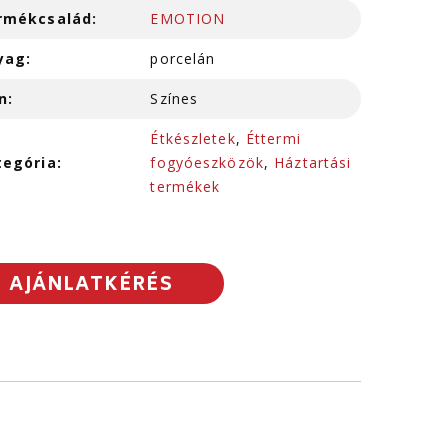
rmékcsalád:
EMOTION
yag:
porcelán
n:
Színes
Étkészletek
,
Éttermi
tegória:
fogyóeszközök
,
Háztartási
termékek
AJÁNLATKÉRÉS