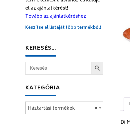
terméke(ke)t a listához és küldje
el az ajánlatkérést!
Tovább az ajánlatkéréshez
Készítse el listáját több termékből!
KERESÉS…
KATEGÓRIA
Háztartási termékek
×
Di.