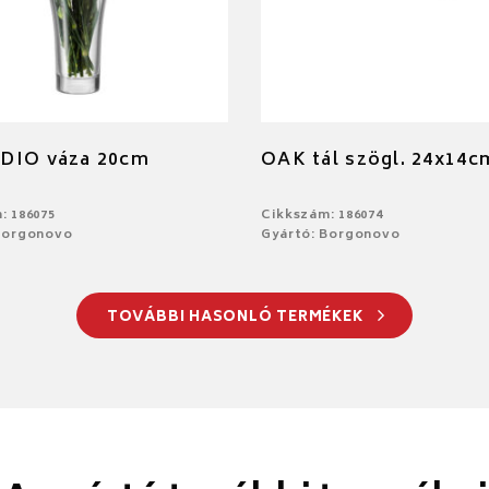
DIO váza 20cm
OAK tál szögl. 24x14c
: 186075
Cikkszám: 186074
Borgonovo
Gyártó: Borgonovo
TOVÁBBI HASONLÓ TERMÉKEK