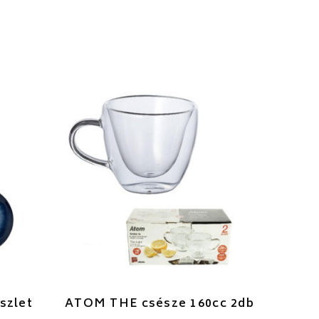
szlet
ATOM THE csésze 160cc 2db