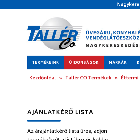
Nagykeres
TERMÉKEINK
ÚJDONSÁGOK
MÁRKÁK
K
Kezdőoldal
»
Tallér CO Termékek
»
Éttermi
AJÁNLATKÉRŐ LISTA
Az árajánlatkérő lista üres, adjon