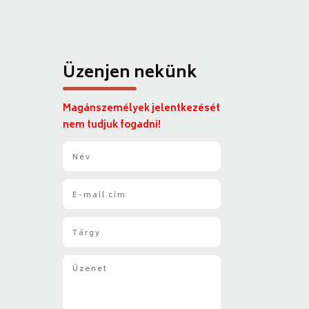
Üzenjen nekünk
Magánszemélyek jelentkezését
nem tudjuk fogadni!
N
é
v
E
*
-
m
T
a
á
i
r
l
Ü
g
*
z
y
e
*
n