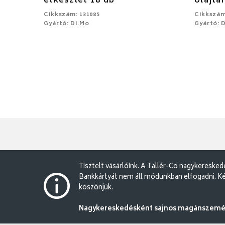
étkészlet 18 db
olajta
Cikkszám: 131085
Cikkszám
Gyártó: Di.Mo
Gyártó: 
Tisztelt vásárlóink. A Tallér-Co nagykereske
Bankkártyát nem áll módunkban elfogadni. Ké
köszönjük.
Nagykereskedésként sajnos magánszemély