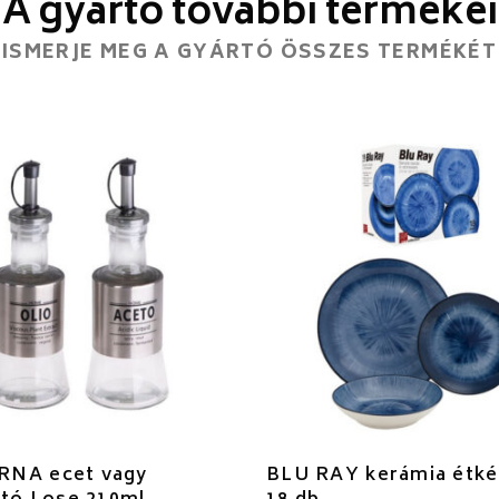
A gyártó további termékei
ISMERJE MEG A GYÁRTÓ ÖSSZES TERMÉKÉT
NA ecet vagy
BLU RAY kerámia étké