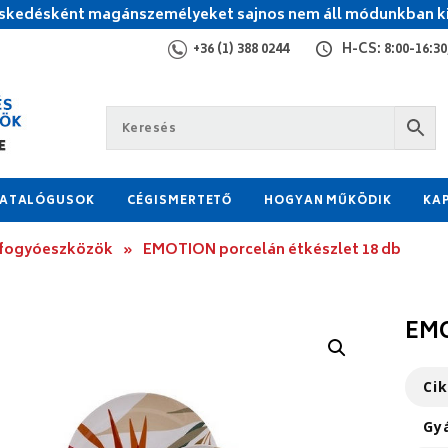
kedésként magánszemélyeket sajnos nem áll módunkban ki
+36 (1) 388 0244
H-CS: 8:00-16:30,
ATALÓGUSOK
CÉGISMERTETŐ
HOGYAN MŰKÖDIK
KA
 fogyóeszközök
»
EMOTION porcelán étkészlet 18 db
EMO
Ci
Gy