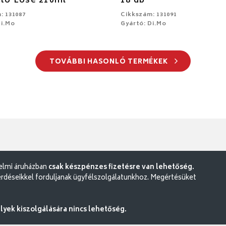
rtó Lose 210ml
18 db
: 131087
Cikkszám: 131091
Di.Mo
Gyártó: Di.Mo
TOVÁBBI HASONLÓ TERMÉKEK
delmi áruházban
csak készpénzes fizetésre van lehetőség.
rdéseikkel forduljanak ügyfélszolgálatunkhoz. Megértésüket
ek kiszolgálására nincs lehetőség.