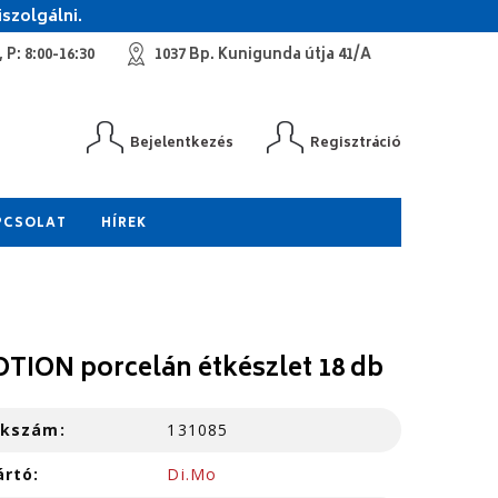
szolgálni.
 P: 8:00-16:30
1037 Bp. Kunigunda útja 41/A
Bejelentkezés
Regisztráció
PCSOLAT
HÍREK
TION porcelán étkészlet 18 db
kkszám:
131085
ártó:
Di.Mo