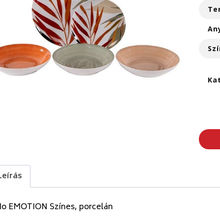
Te
An
Szí
Ka
Leírás
Mo EMOTION Színes, porcelán