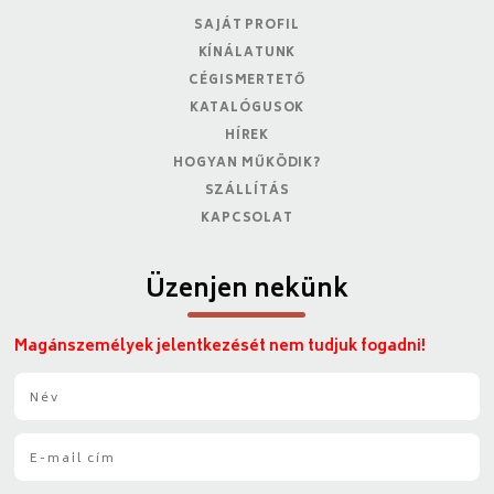
SAJÁT PROFIL
KÍNÁLATUNK
CÉGISMERTETŐ
KATALÓGUSOK
HÍREK
HOGYAN MŰKÖDIK?
SZÁLLÍTÁS
KAPCSOLAT
Üzenjen nekünk
Magánszemélyek jelentkezését nem tudjuk fogadni!
N
é
v
E
*
-
m