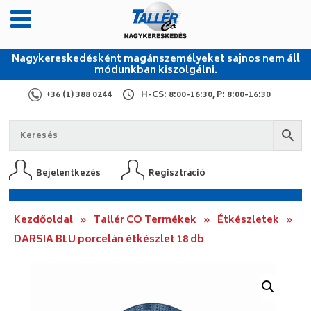
Nagykereskedésként magánszemélyeket sajnos nem áll
módunkban kiszolgálni.
+36 (1) 388 0244
H-CS: 8:00-16:30, P: 8:00-16:30
Bejelentkezés
Regisztráció
Kezdőoldal
»
Tallér CO Termékek
»
Étkészletek
»
DARSIA BLU porcelán étkészlet 18 db