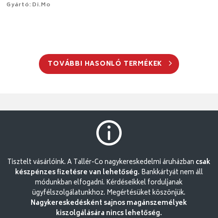
Gyártó: Di.Mo
TOVÁBBI HASONLÓ TERMÉKEK
Tisztelt vásárlóink. A Tallér-Co nagykereskedelmi áruházban
csak
készpénzes fizetésre van lehetőség.
Bankkártyát nem áll
módunkban elfogadni. Kérdéseikkel forduljanak
ügyfélszolgálatunkhoz. Megértésüket köszönjük.
Nagykereskedésként sajnos magánszemélyek
kiszolgálására nincs lehetőség.