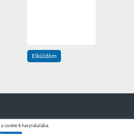
y
e
*
n
e
t
*
Elküldöm
 a cookie-k használatába.