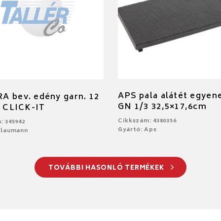
APS pala alátét egyen
 bev. edény garn. 12
GN 1/3 32,5×17,6cm
. CLICK-IT
Cikkszám: 4380356
: 345942
Gyártó: Aps
Blaumann
TOVÁBBI HASONLÓ TERMÉKEK