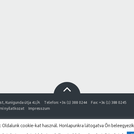
t, Kunigunda útja 41/A
Telefon: +36 (1) 388 0244
Fax: +36 (1) 388 0245
i nyilatkozat
Impresszum
 Oldalunk cookie-kat használ. Honlapunkra látogatva Ön beleegyezik