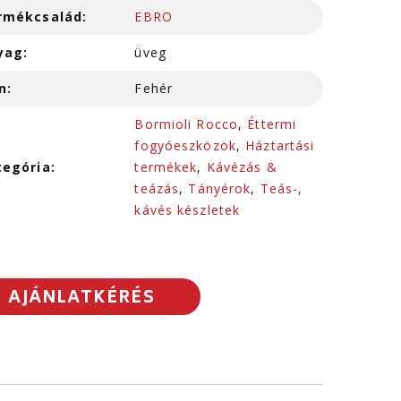
rmékcsalád:
EBRO
yag:
üveg
n:
Fehér
Bormioli Rocco
,
Éttermi
fogyóeszközök
,
Háztartási
tegória:
termékek
,
Kávézás &
teázás
,
Tányérok
,
Teás-,
kávés készletek
AJÁNLATKÉRÉS