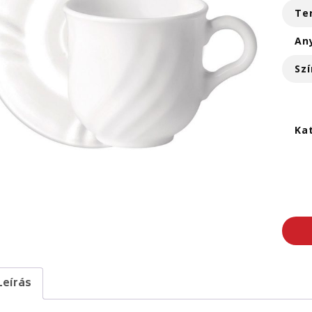
Te
An
Szí
Ka
Leírás