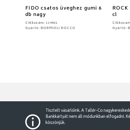
FIDO csatos üveghez gumi 6
ROCK 
db nagy
cl
Cikkszám: 119421
Cikkszám
Gyártó: BORMIOLI ROCCO
Gyártó:
Tisztelt vásárlóink. A Tallér-Co nagykereske
Bankkártyát nem áll módunkban elfogadni. Ké
köszönjük.