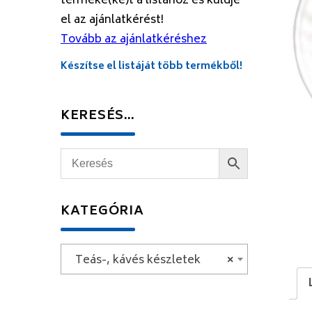
terméke(ke)t a listához és küldje
el az ajánlatkérést!
Tovább az ajánlatkéréshez
Készítse el listáját több termékből!
KERESÉS…
KATEGÓRIA
Teás-, kávés készletek
×