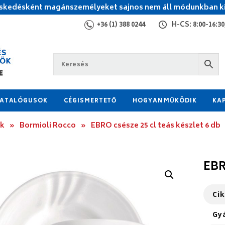
kedésként magánszemélyeket sajnos nem áll módunkban ki
+36 (1) 388 0244
H-CS: 8:00-16:30,
ATALÓGUSOK
CÉGISMERTETŐ
HOGYAN MŰKÖDIK
KA
ok
»
Bormioli Rocco
»
EBRO csésze 25 cl teás készlet 6 db
EBR
Ci
Gy