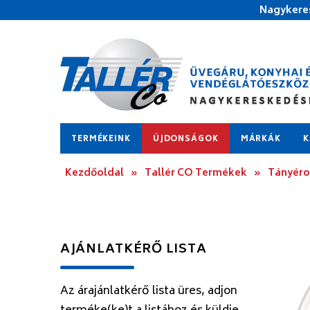
Nagykeres
TERMÉKEINK
ÚJDONSÁGOK
MÁRKÁK
K
Kezdőoldal
»
Tallér CO Termékek
»
Tányér
AJÁNLATKÉRŐ LISTA
Az árajánlatkérő lista üres, adjon