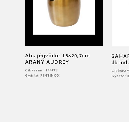
Alu. jégvödör 18×20,7cm
SAHARA
ARANY AUDREY
db ind
Cikkszám: 144971
Cikkszám
Gyártó: PINTINOX
Gyártó: 