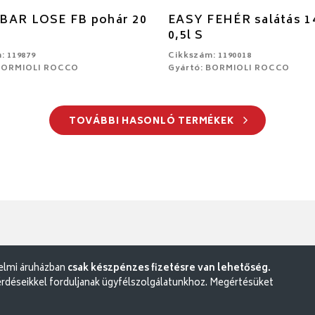
BAR LOSE FB pohár 20
EASY FEHÉR salátás 1
0,5l S
: 119879
Cikkszám: 1190018
 BORMIOLI ROCCO
Gyártó: BORMIOLI ROCCO
TOVÁBBI HASONLÓ TERMÉKEK
delmi áruházban
csak készpénzes fizetésre van lehetőség.
rdéseikkel forduljanak ügyfélszolgálatunkhoz. Megértésüket