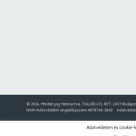
© 2026. Minden jog fenntartva. TALLÉR-CO. KFT. 1037 Budapes
NAIH Adatvédelmi engedélyszám: 9878743-3843
Adatvédelm
Adatvédelem és cookie-k: