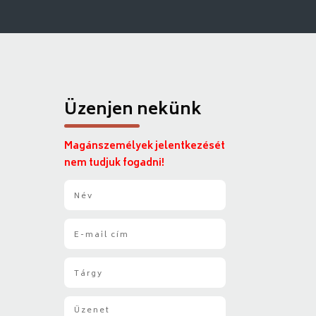
Üzenjen nekünk
Magánszemélyek jelentkezését
nem tudjuk fogadni!
N
é
v
E
*
-
m
T
a
á
i
r
l
Ü
g
*
z