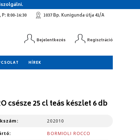
szolgálni.
 P: 8:00-16:30
1037 Bp. Kunigunda útja 41/A
Bejelentkezés
Regisztráció
PCSOLAT
HÍREK
O csésze 25 cl teás készlet 6 db
kkszám:
202010
ártó:
BORMIOLI ROCCO