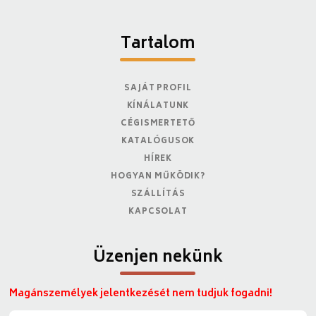
Tartalom
SAJÁT PROFIL
KÍNÁLATUNK
CÉGISMERTETŐ
KATALÓGUSOK
HÍREK
HOGYAN MŰKÖDIK?
SZÁLLÍTÁS
KAPCSOLAT
Üzenjen nekünk
Magánszemélyek jelentkezését nem tudjuk fogadni!
N