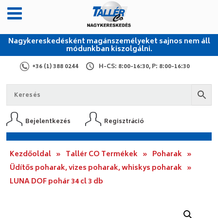
Nagykereskedésként magánszemélyeket sajnos nem áll
módunkban kiszolgálni.
+36 (1) 388 0244
H-CS: 8:00-16:30, P: 8:00-16:30
Bejelentkezés
Regisztráció
Kezdőoldal
»
Tallér CO Termékek
»
Poharak
»
Üdítős poharak, vizes poharak, whiskys poharak
»
LUNA DOF pohár 34 cl 3 db