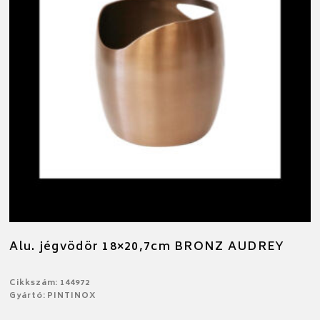
Alu. jégvödör 18×20,7cm BRONZ AUDREY
Cikkszám: 144972
Gyártó: PINTINOX