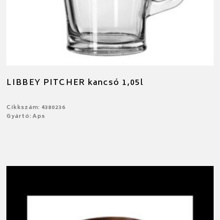
LIBBEY PITCHER kancsó 1,05l
Cikkszám: 4380236
Gyártó: Aps