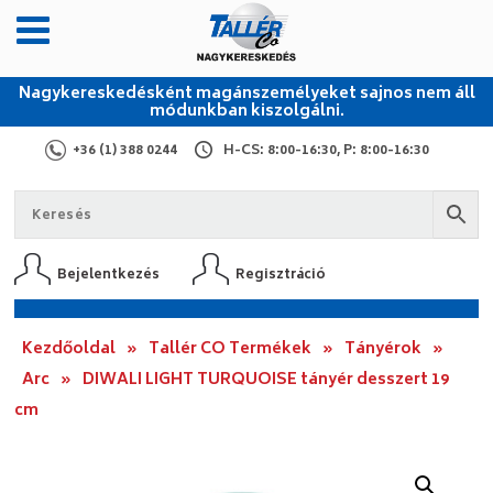
Nagykereskedésként magánszemélyeket sajnos nem áll
módunkban kiszolgálni.
+36 (1) 388 0244
H-CS: 8:00-16:30, P: 8:00-16:30
Bejelentkezés
Regisztráció
Kezdőoldal
»
Tallér CO Termékek
»
Tányérok
»
Arc
»
DIWALI LIGHT TURQUOISE tányér desszert 19
cm