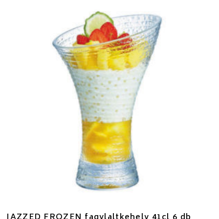
JAZZED FROZEN fagylaltkehely 41cl 6 db