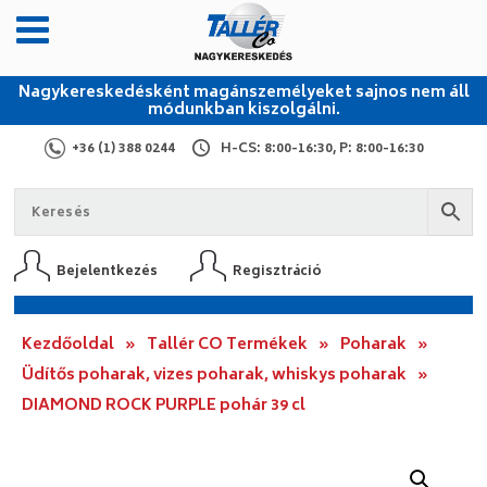
Nagykereskedésként magánszemélyeket sajnos nem áll
módunkban kiszolgálni.
+36 (1) 388 0244
H-CS: 8:00-16:30, P: 8:00-16:30
Bejelentkezés
Regisztráció
Kezdőoldal
»
Tallér CO Termékek
»
Poharak
»
Üdítős poharak, vizes poharak, whiskys poharak
»
DIAMOND ROCK PURPLE pohár 39 cl