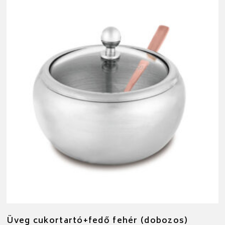
Üveg cukortartó+fedő fehér (dobozos)