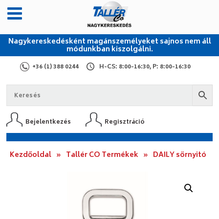
Nagykereskedésként magánszemélyeket sajnos nem áll
módunkban kiszolgálni.
+36 (1) 388 0244
H-CS: 8:00-16:30, P: 8:00-16:30
Bejelentkezés
Regisztráció
Kezdőoldal
»
Tallér CO Termékek
»
DAILY sörnyitó