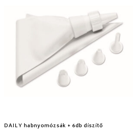
DAILY habnyomózsák + 6db díszítő