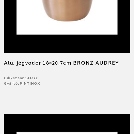
Alu. jégvödör 18×20,7cm BRONZ AUDREY
Cikkszám: 144972
Gyártó: PINTINOX