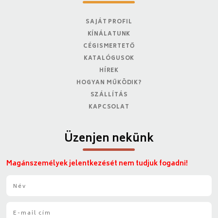
SAJÁT PROFIL
KÍNÁLATUNK
CÉGISMERTETŐ
KATALÓGUSOK
HÍREK
HOGYAN MŰKÖDIK?
SZÁLLÍTÁS
KAPCSOLAT
Üzenjen nekünk
Magánszemélyek jelentkezését nem tudjuk fogadni!
N
é
v
E
*
-