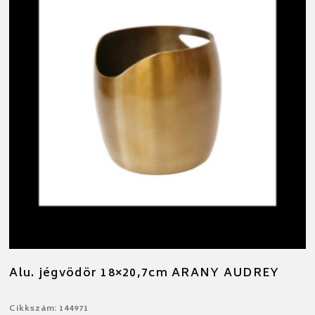
Alu. jégvödör 18×20,7cm ARANY AUDREY
Cikkszám: 144971