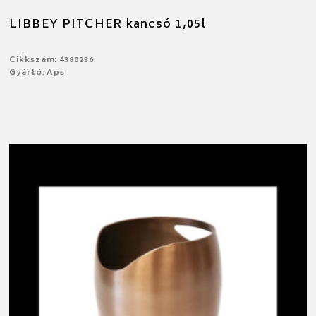
LIBBEY PITCHER kancsó 1,05l
Cikkszám: 4380236
Gyártó: Aps