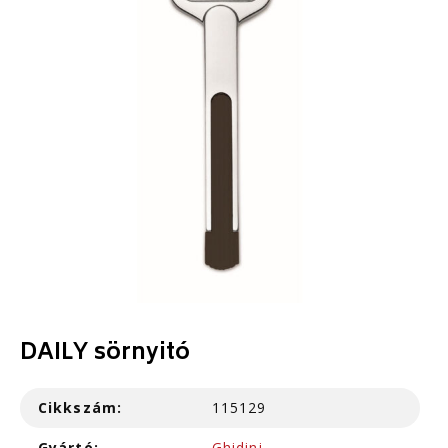
DAILY sörnyitó
Cikkszám:
115129
Gyártó:
Ghidini