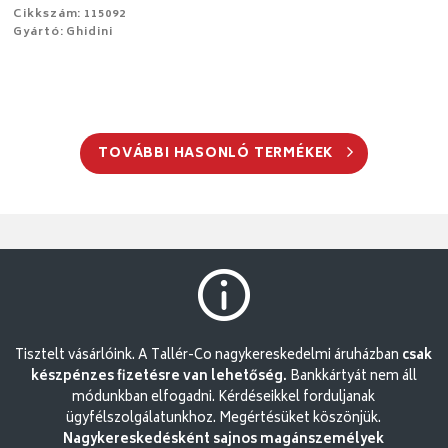
Cikkszám: 115092
Gyártó: Ghidini
TOVÁBBI HASONLÓ TERMÉKEK
Tisztelt vásárlóink. A Tallér-Co nagykereskedelmi áruházban
csak
készpénzes fizetésre van lehetőség.
Bankkártyát nem áll
módunkban elfogadni. Kérdéseikkel forduljanak
ügyfélszolgálatunkhoz. Megértésüket köszönjük.
Nagykereskedésként sajnos magánszemélyek