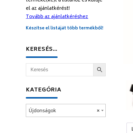
terméke(ke)t a listához és küldje
el az ajánlatkérést!
Tovább az ajánlatkéréshez
Készítse el listáját több termékből!
KERESÉS…
KATEGÓRIA
Újdonságok
×