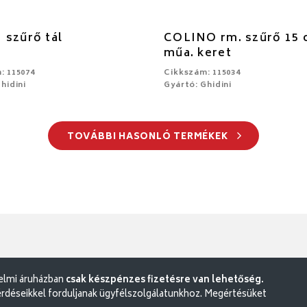
szűrő tál
COLINO rm. szűrő 15
műa. keret
: 115074
Cikkszám: 115034
hidini
Gyártó: Ghidini
TOVÁBBI HASONLÓ TERMÉKEK
delmi áruházban
csak készpénzes fizetésre van lehetőség.
rdéseikkel forduljanak ügyfélszolgálatunkhoz. Megértésüket