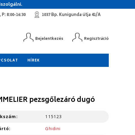
szolgálni.
 P: 8:00-16:30
1037 Bp. Kunigunda útja 41/A
Bejelentkezés
Regisztráció
PCSOLAT
HÍREK
MELIER pezsgőlezáró dugó
kkszám:
115123
ártó:
Ghidini