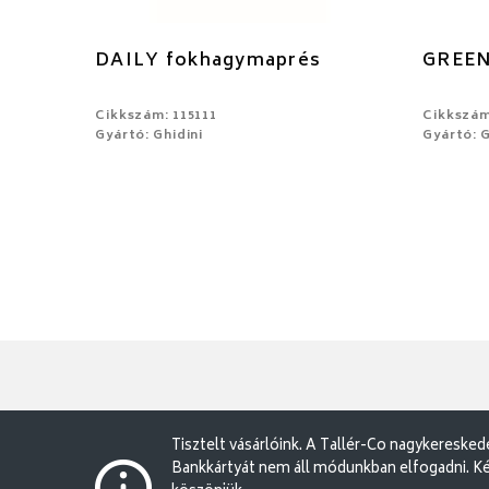
DAILY fokhagymaprés
GREEN 
Cikkszám: 115111
Cikkszám
Gyártó: Ghidini
Gyártó: G
Tisztelt vásárlóink. A Tallér-Co nagykereske
Bankkártyát nem áll módunkban elfogadni. Ké