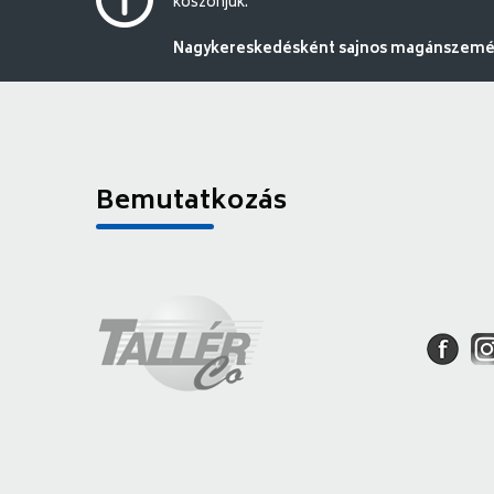
köszönjük.
Nagykereskedésként sajnos magánszemély
Bemutatkozás