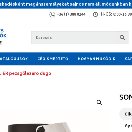
kedésként magánszemélyeket sajnos nem áll módunkban ki
+36 (1) 388 0244
H-CS: 8:00-16:30,
ATALÓGUSOK
CÉGISMERTETŐ
HOGYAN MŰKÖDIK
KA
ER pezsgőlezáró dugó
SOM
Ci
Gy