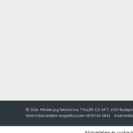
© 2026. Minden jog fenntartva. TALLÉR-CO. KFT. 1037 Budapes
NAIH Adatvédelmi engedélyszám: 9878743-3843
Adatvédelm