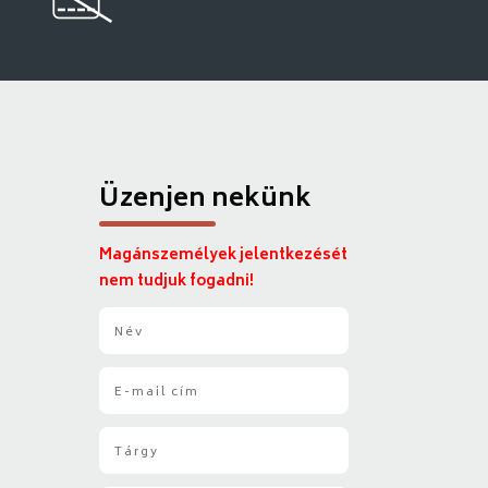
Üzenjen nekünk
Magánszemélyek jelentkezését
nem tudjuk fogadni!
N
é
v
E
*
-
m
T
a
á
i
r
l