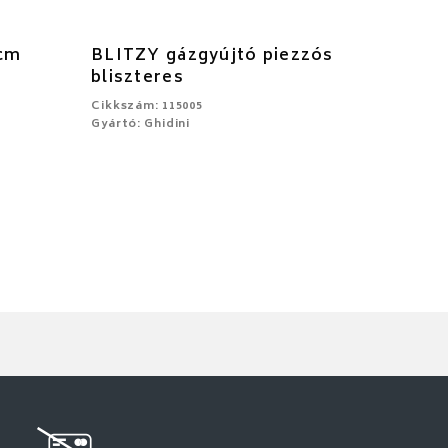
 cm
BLITZY gázgyújtó piezzós
bliszteres
Cikkszám: 115005
Gyártó: Ghidini