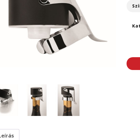
Szí
Ka
Leírás