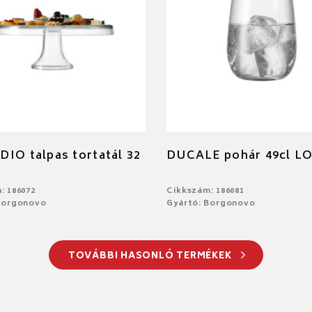
IO talpas tortatál 32
DUCALE pohár 49cl L
: 186072
Cikkszám: 186081
Borgonovo
Gyártó: Borgonovo
TOVÁBBI HASONLÓ TERMÉKEK