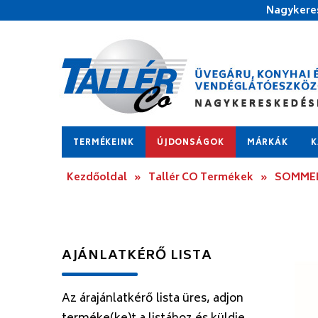
Nagykeres
TERMÉKEINK
ÚJDONSÁGOK
MÁRKÁK
K
Kezdőoldal
»
Tallér CO Termékek
»
SOMMELI
AJÁNLATKÉRŐ LISTA
Az árajánlatkérő lista üres, adjon