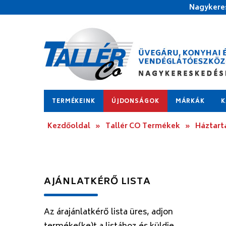
Nagykeres
TERMÉKEINK
ÚJDONSÁGOK
MÁRKÁK
K
Kezdőoldal
»
Tallér CO Termékek
»
Háztart
AJÁNLATKÉRŐ LISTA
Az árajánlatkérő lista üres, adjon