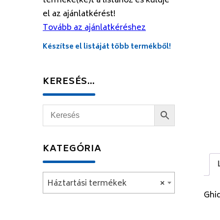
terméke(ke)t a listához és küldje
el az ajánlatkérést!
Tovább az ajánlatkéréshez
Készítse el listáját több termékből!
KERESÉS…
KATEGÓRIA
Háztartási termékek
×
Ghi