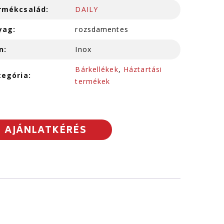
rmékcsalád:
DAILY
yag:
rozsdamentes
n:
Inox
Bárkellékek
,
Háztartási
tegória:
termékek
AJÁNLATKÉRÉS