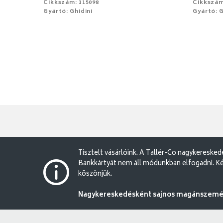
Cikkszám: 115098
Cikkszám
Gyártó: Ghidini
Gyártó: G
Tisztelt vásárlóink. A Tallér-Co nagykereske
Bankkártyát nem áll módunkban elfogadni. Ké
köszönjük.
Nagykereskedésként sajnos magánszemély