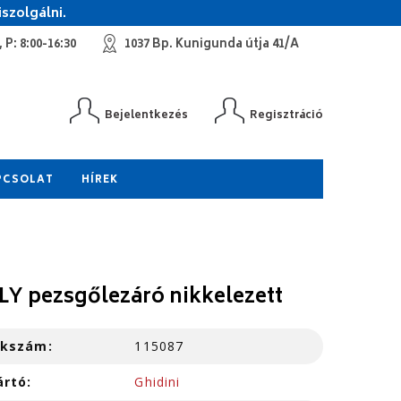
szolgálni.
 P: 8:00-16:30
1037 Bp. Kunigunda útja 41/A
Bejelentkezés
Regisztráció
PCSOLAT
HÍREK
LY pezsgőlezáró nikkelezett
kkszám:
115087
ártó:
Ghidini