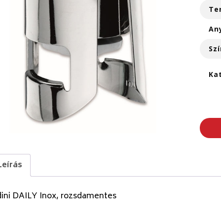
Te
An
Szí
Ka
Leírás
dini DAILY Inox, rozsdamentes