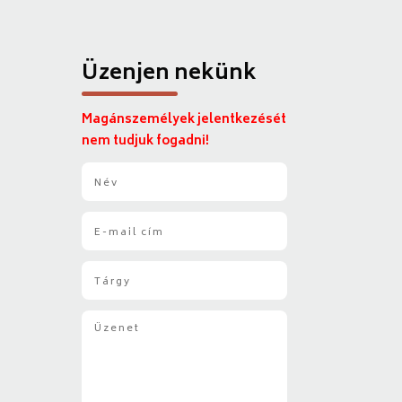
Üzenjen nekünk
Magánszemélyek jelentkezését
nem tudjuk fogadni!
N
é
v
E
*
-
m
T
a
á
i
r
l
Ü
g
*
z
y
e
*
n
e