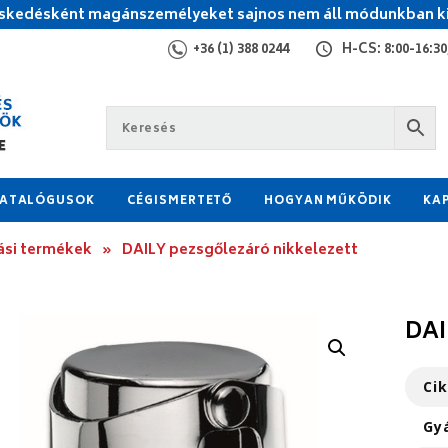
kedésként magánszemélyeket sajnos nem áll módunkban ki
+36 (1) 388 0244
H-CS: 8:00-16:30,
ATALÓGUSOK
CÉGISMERTETŐ
HOGYAN MŰKÖDIK
KA
ási termékek
»
DAILY pezsgőlezáró nikkelezett
DAI
Ci
Gy