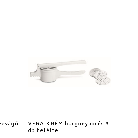
yevágó
VERA-KRÉM burgonyaprés 3
db betéttel