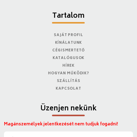
Tartalom
SAJÁT PROFIL
KÍNÁLATUNK
CÉGISMERTETŐ
KATALÓGUSOK
HÍREK
HOGYAN MŰKÖDIK?
SZÁLLÍTÁS
KAPCSOLAT
Üzenjen nekünk
Magánszemélyek jelentkezését nem tudjuk fogadni!
N