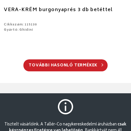
VERA-KRÉM burgonyaprés 3 db betéttel
Cikkszám: 115130
Gyártó: Ghidini
TOVÁBBI HASONLÓ TERMÉKEK
Tisztelt vásárlóink. A Tallér-Co nagykereskedelmi áruházban
csak
készpénzes fizetésre van lehetőség.
Bankkártyát nem áll