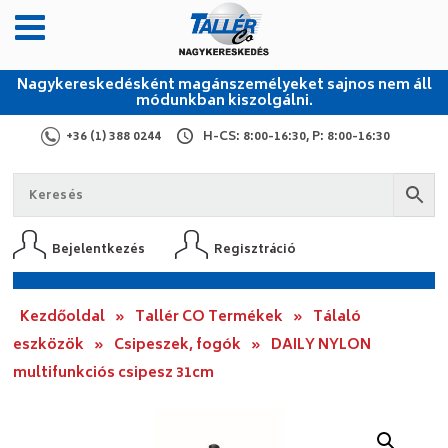
Nagykereskedésként magánszemélyeket sajnos nem áll
módunkban kiszolgálni.
+36 (1) 388 0244
H-CS: 8:00-16:30, P: 8:00-16:30
Bejelentkezés
Regisztráció
Kezdőoldal
»
Tallér CO Termékek
»
Tálaló
eszközök
»
Csipeszek, fogók
»
DAILY NYLON
multifunkciós csipesz 31cm