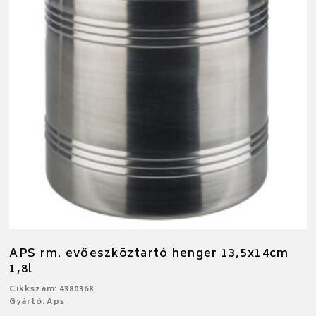
APS rm. evőeszköztartó henger 13,5x14cm
1,8l
Cikkszám: 4380368
Gyártó: Aps