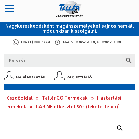
Nagykereskedésként magánszemélyeket sajnos nem áll
módunkban kiszolgálni.
+36 (1) 388 0244
H-CS: 8:00-16:30, P: 8:00-16:30
Bejelentkezés
Regisztráció
Kezdőoldal
»
Tallér CO Termékek
»
Háztartási
termékek
»
CARINE étkészlet 30 r./fekete-fehér/