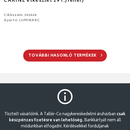
CARINE étkészlet 19 r./fehér/
Cikkszám: 502628
Gyártó: LUMINARC
TOVÁBBI HASONLÓ TERMÉKEK
Tisztelt vásárlóink. A Tallér-Co nagykereskedelmi áruházban
csak
készpénzes fizetésre van lehetőség.
Bankkártyát nem áll
módunkban elfogadni. Kérdéseikkel forduljanak