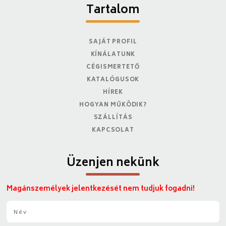
Tartalom
SAJÁT PROFIL
KÍNÁLATUNK
CÉGISMERTETŐ
KATALÓGUSOK
HÍREK
HOGYAN MŰKÖDIK?
SZÁLLÍTÁS
KAPCSOLAT
Üzenjen nekünk
Magánszemélyek jelentkezését nem tudjuk fogadni!
N
é
v