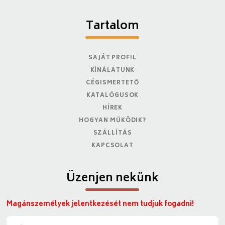
Tartalom
SAJÁT PROFIL
KÍNÁLATUNK
CÉGISMERTETŐ
KATALÓGUSOK
HÍREK
HOGYAN MŰKÖDIK?
SZÁLLÍTÁS
KAPCSOLAT
Üzenjen nekünk
Magánszemélyek jelentkezését nem tudjuk fogadni!
N