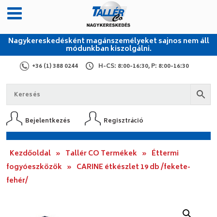
Nagykereskedésként magánszemélyeket sajnos nem áll
módunkban kiszolgálni.
+36 (1) 388 0244
H-CS: 8:00-16:30, P: 8:00-16:30
Bejelentkezés
Regisztráció
Kezdőoldal
»
Tallér CO Termékek
»
Éttermi
fogyóeszközök
»
CARINE étkészlet 19 db /fekete-
fehér/