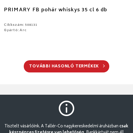
PRIMARY FB pohár whiskys 35 cl 6 db
Cikkszám: 508131
Gyártó: Arc
TOVÁBBI HASONLÓ TERMÉKEK
Tisztelt vásárlóink. A Tallér-Co nagykereskedelmi áruházban
csak
készpénzes fizetésre van lehetőség.
Bankkártyát nem áll