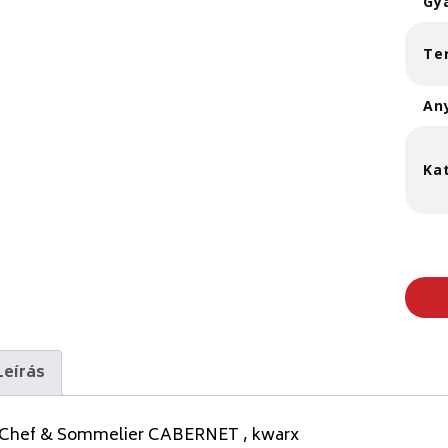
Gy
Te
An
Ka
Leírás
 Chef & Sommelier CABERNET , kwarx