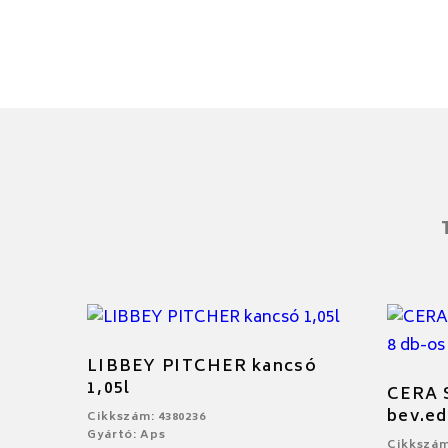
LIBBEY PITCHER kancsó
1,05l
CERA
bev.ed
Cikkszám: 4380236
Gyártó: Aps
Cikkszám