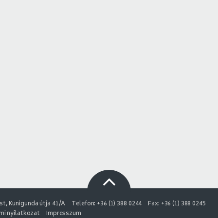
t, Kunigunda útja 41/A
Telefon: +36 (1) 388 0244
Fax: +36 (1) 388 0245
i nyilatkozat
Impresszum