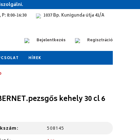
szolgálni.
 P: 8:00-16:30
1037 Bp. Kunigunda útja 41/A
Bejelentkezés
Regisztráció
PCSOLAT
HÍREK
b
ERNET.pezsgős kehely 30 cl 6
kkszám:
508145