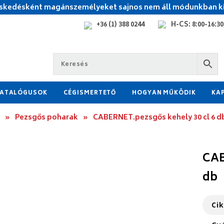
kedésként magánszemélyeket sajnos nem áll módunkban ki
+36 (1) 388 0244
H-CS: 8:00-16:30,
ATALÓGUSOK
CÉGISMERTETŐ
HOGYAN MŰKÖDIK
KA
»
Pezsgős poharak
»
CABERNET.pezsgős kehely 30 cl 6 d
CAB
db
Ci