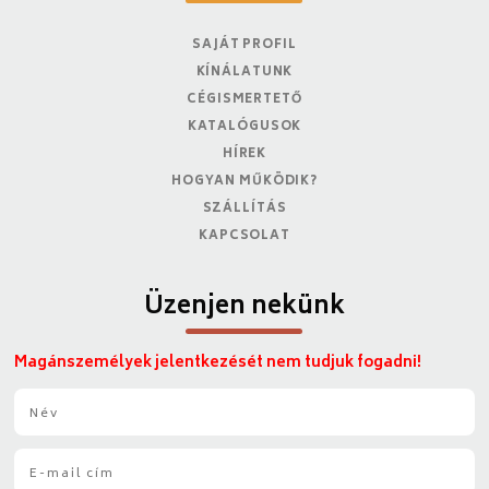
SAJÁT PROFIL
KÍNÁLATUNK
CÉGISMERTETŐ
KATALÓGUSOK
HÍREK
HOGYAN MŰKÖDIK?
SZÁLLÍTÁS
KAPCSOLAT
Üzenjen nekünk
Magánszemélyek jelentkezését nem tudjuk fogadni!
N
é
v
E
*
-