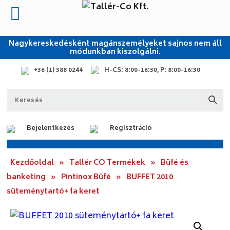
Nagykereskedésként magánszemélyeket sajnos nem áll
módunkban kiszolgálni.
+36 (1) 388 0244
H-CS: 8:00-16:30, P: 8:00-16:30
Bejelentkezés
Regisztráció
Kezdőoldal
»
Tallér CO Termékek
»
Büfé és
banketing
»
Pintinox Büfé
»
BUFFET 2010
süteménytartó+ fa keret