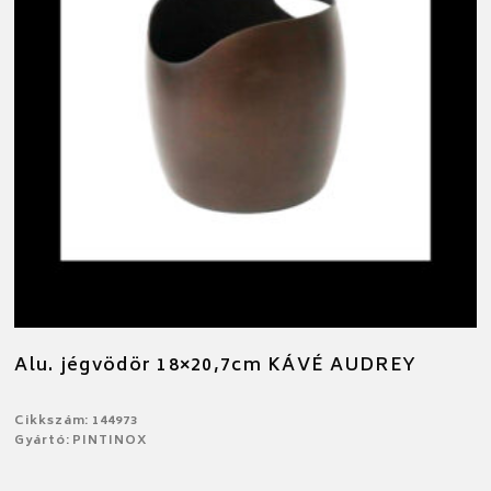
Alu. jégvödör 18×20,7cm KÁVÉ AUDREY
Cikkszám: 144973
Gyártó: PINTINOX