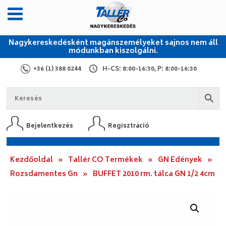
Nagykereskedésként magánszemélyeket sajnos nem áll
módunkban kiszolgálni.
+36 (1) 388 0244
H-CS: 8:00-16:30, P: 8:00-16:30
Bejelentkezés
Regisztráció
Kezdőoldal
»
Tallér CO Termékek
»
GN Edények
»
Rozsdamentes Gn
»
BUFFET 2010 rm. tálca GN 1/2 4cm