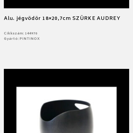
Alu. jégvödör 18×20,7cm SZÜRKE AUDREY
Cikkszám: 144970
Gyártó: PINTINOX