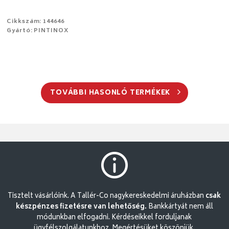
Cikkszám: 144646
Gyártó: PINTINOX
TOVÁBBI HASONLÓ TERMÉKEK
Tisztelt vásárlóink. A Tallér-Co nagykereskedelmi áruházban
csak
készpénzes fizetésre van lehetőség.
Bankkártyát nem áll
módunkban elfogadni. Kérdéseikkel forduljanak
ügyfélszolgálatunkhoz. Megértésüket köszönjük.