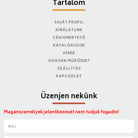
Tartalom
SAJÁT PROFIL
KÍNÁLATUNK
CÉGISMERTETŐ
KATALÓGUSOK
HÍREK
HOGYAN MŰKÖDIK?
SZÁLLÍTÁS
KAPCSOLAT
Üzenjen nekünk
Magánszemélyek jelentkezését nem tudjuk fogadni!
N
é
v