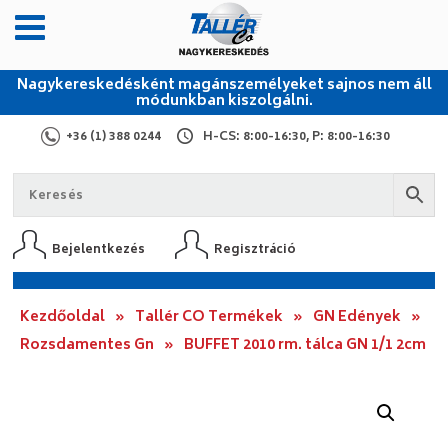
Nagykereskedésként magánszemélyeket sajnos nem áll
módunkban kiszolgálni.
+36 (1) 388 0244
H-CS: 8:00-16:30, P: 8:00-16:30
Bejelentkezés
Regisztráció
Kezdőoldal
»
Tallér CO Termékek
»
GN Edények
»
Rozsdamentes Gn
»
BUFFET 2010 rm. tálca GN 1/1 2cm