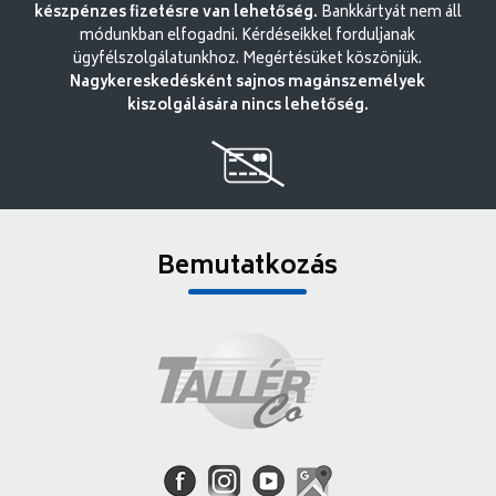
készpénzes fizetésre van lehetőség.
Bankkártyát nem áll
módunkban elfogadni. Kérdéseikkel forduljanak
ügyfélszolgálatunkhoz. Megértésüket köszönjük.
Nagykereskedésként sajnos magánszemélyek
kiszolgálására nincs lehetőség.
Bemutatkozás