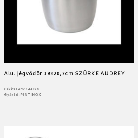
Alu. jégvödör 18×20,7cm SZÜRKE AUDREY
Cikkszám: 144970
Gyártó: PINTINOX