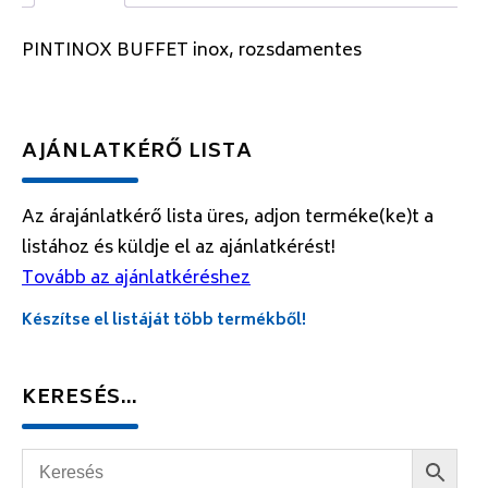
PINTINOX BUFFET inox, rozsdamentes
AJÁNLATKÉRŐ LISTA
Az árajánlatkérő lista üres, adjon terméke(ke)t a
listához és küldje el az ajánlatkérést!
Tovább az ajánlatkéréshez
Készítse el listáját több termékből!
KERESÉS…