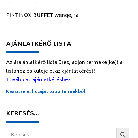
PINTINOX BUFFET wenge, fa
AJÁNLATKÉRŐ LISTA
Az árajánlatkérő lista üres, adjon terméke(ke)t a
listához és küldje el az ajánlatkérést!
Tovább az ajánlatkéréshez
Készítse el listáját több termékből!
KERESÉS…