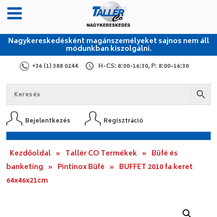
Nagykereskedésként magánszemélyeket sajnos nem áll
módunkban kiszolgálni.
+36 (1) 388 0244
H-CS: 8:00-16:30, P: 8:00-16:30
Bejelentkezés
Regisztráció
Kezdőoldal
»
Tallér CO Termékek
»
Büfé és
banketing
»
Pintinox Büfé
»
BUFFET 2010 fa keret
64x46x21cm