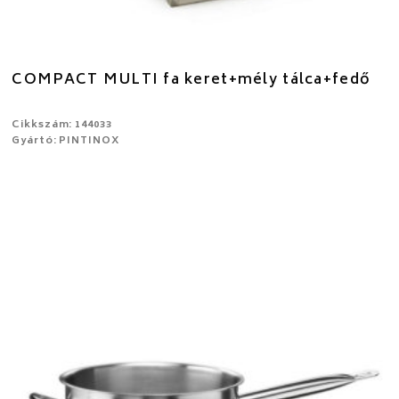
COMPACT MULTI fa keret+mély tálca+fedő
Cikkszám: 144033
Gyártó: PINTINOX