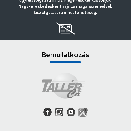
ügyfélszolgálatunkhoz. Megértésüket köszönjük.
Nagykereskedésként sajnos magánszemélyek
kiszolgálására nincs lehetőség.
Bemutatkozás