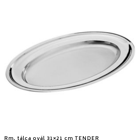
Rm. tálca ovál 31×21 cm TENDER