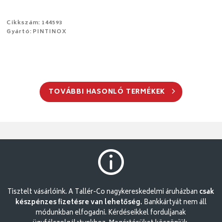
Cikkszám: 144593
Gyártó: PINTINOX
TOVÁBBI HASONLÓ TERMÉKEK
Tisztelt vásárlóink. A Tallér-Co nagykereskedelmi áruházban
csak
készpénzes fizetésre van lehetőség.
Bankkártyát nem áll
módunkban elfogadni. Kérdéseikkel forduljanak