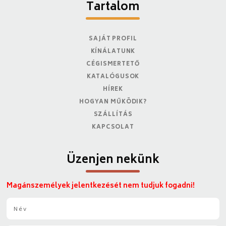
Tartalom
SAJÁT PROFIL
KÍNÁLATUNK
CÉGISMERTETŐ
KATALÓGUSOK
HÍREK
HOGYAN MŰKÖDIK?
SZÁLLÍTÁS
KAPCSOLAT
Üzenjen nekünk
Magánszemélyek jelentkezését nem tudjuk fogadni!
N
é
v