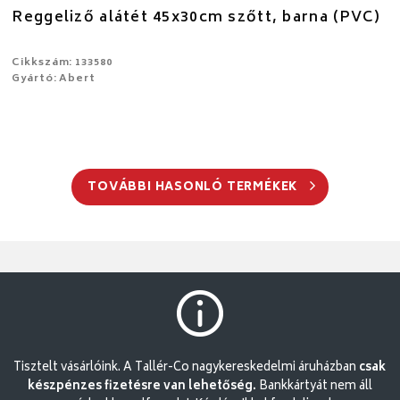
Reggeliző alátét 45x30cm szőtt, barna (PVC)
Cikkszám: 133580
Gyártó: Abert
TOVÁBBI HASONLÓ TERMÉKEK
Tisztelt vásárlóink. A Tallér-Co nagykereskedelmi áruházban
csak
készpénzes fizetésre van lehetőség.
Bankkártyát nem áll