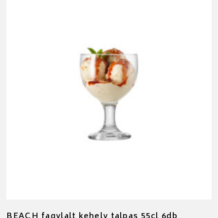
BEACH fagylalt kehely talpas 55cl 6db