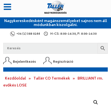
Nagykereskedésként magánszemélyeket sajnos nem áll
módunkban kiszolgálni.
+36 (1) 388 0244
H-CS: 8:00-16:30, P: 8:00-16:30
Bejelentkezés
Regisztráció
Kezdőoldal
»
Tallér CO Termékek
»
BRILLIANT rm.
evőkés LOSE