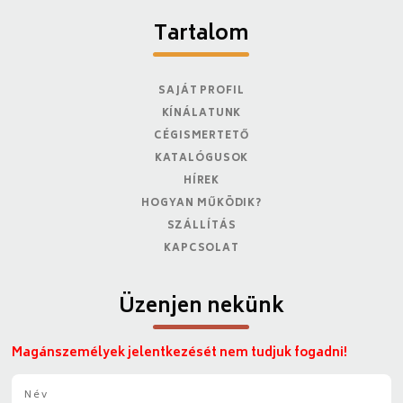
Tartalom
SAJÁT PROFIL
KÍNÁLATUNK
CÉGISMERTETŐ
KATALÓGUSOK
HÍREK
HOGYAN MŰKÖDIK?
SZÁLLÍTÁS
KAPCSOLAT
Üzenjen nekünk
Magánszemélyek jelentkezését nem tudjuk fogadni!
N
é