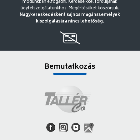
módunkban elfogadni. Kérdéseikkel forduljanak
ügyfélszolgálatunkhoz. Megértésüket köszönjük.
Nagykereskedésként sajnos magánszemélyek
kiszolgálására nincs lehetőség.
Bemutatkozás