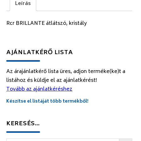
Leírás
Rcr BRILLANTE átlátszó, kristály
AJÁNLATKÉRŐ LISTA
Az árajánlatkérő lista üres, adjon terméke(ke)t a
listához és küldje el az ajánlatkérést!
Tovább az ajánlatkéréshez
Készítse el listáját több termékből!
KERESÉS…