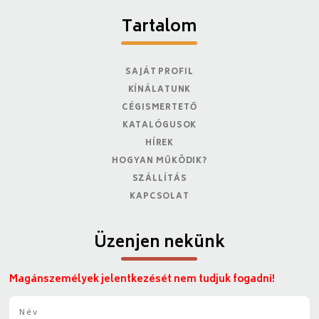
Tartalom
SAJÁT PROFIL
KÍNÁLATUNK
CÉGISMERTETŐ
KATALÓGUSOK
HÍREK
HOGYAN MŰKÖDIK?
SZÁLLÍTÁS
KAPCSOLAT
Üzenjen nekünk
Magánszemélyek jelentkezését nem tudjuk fogadni!
N
é