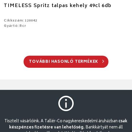
TIMELESS Spritz talpas kehely 49cl 6db
Cikkszám: 120042
Gyártó: Rcr
TOVÁBBI HASONLÓ TERMÉKEK
Tisztelt vásárlóink. A Tallér-Co nagykereskedelmi áruházban
csak
készpénzes fizetésre van lehetőség.
Bankkártyát nem áll