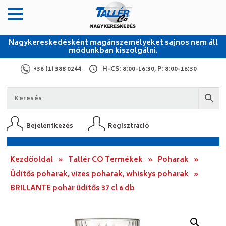
Nagykereskedésként magánszemélyeket sajnos nem áll
módunkban kiszolgálni.
+36 (1) 388 0244
H-CS: 8:00-16:30, P: 8:00-16:30
Bejelentkezés
Regisztráció
Kezdőoldal
»
Tallér CO Termékek
»
Poharak
»
Üdítős poharak, vizes poharak, whiskys poharak
»
BRILLANTE pohár üdítős 37 cl 6 db