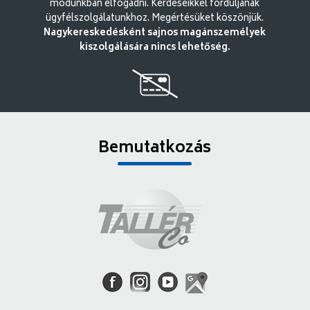
módunkban elfogadni. Kérdéseikkel forduljanak
ügyfélszolgálatunkhoz. Megértésüket köszönjük.
Nagykereskedésként sajnos magánszemélyek
kiszolgálására nincs lehetőség.
Bemutatkozás