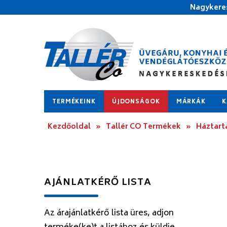
Nagykeres
TERMÉKEINK
ÚJDONSÁGOK
MÁRKÁK
K
Kezdőoldal
»
Tallér CO Termékek
»
Háztart
AJÁNLATKÉRŐ LISTA
Az árajánlatkérő lista üres, adjon