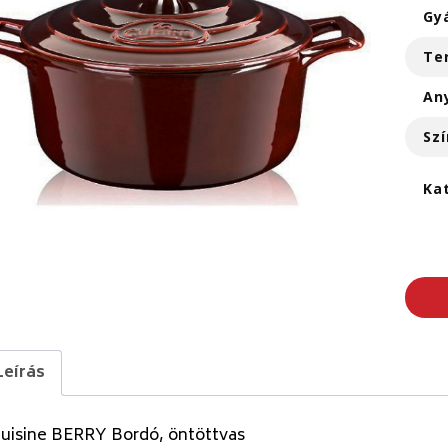
Gy
Te
An
Szí
Ka
Leírás
Cuisine BERRY Bordó, öntöttvas