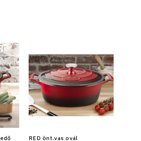
fedő
RED önt.vas ovál