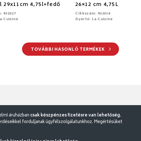
l 29x11cm 4,75l+fedő
26×12 cm 4,75L
: 432027
Cikkszám: 432018
a Cuisine
Gyártó: La Cuisine
TOVÁBBI HASONLÓ TERMÉKEK
delmi áruházban
csak készpénzes fizetésre van lehetőség.
rdéseikkel forduljanak ügyfélszolgálatunkhoz. Megértésüket