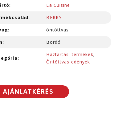
ártó:
La Cuisine
rmékcsalád:
BERRY
yag:
öntöttvas
n:
Bordó
Háztartási termékek
,
tegória:
Öntöttvas edények
AJÁNLATKÉRÉS