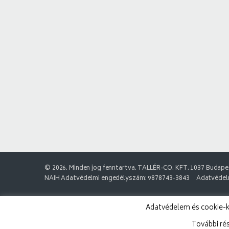
© 2026. Minden jog fenntartva. TALLÉR-CO. KFT. 1037 Budapes
NAIH Adatvédelmi engedélyszám: 9878743-3843
Adatvédelm
Adatvédelem és cookie-k:
További ré