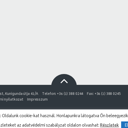
t, Kunigunda útja 41/A
Telefon: +36 (1) 388 0244
Fax: +36 (1) 388 0245
i nyilatkozat
Impresszum
 Oldalunk cookie-kat használ. Honlapunkra látogatva Ön beleegyezik
szleteket az adatvédelmi szabályzat oldalon olvashat:
Részletek
E