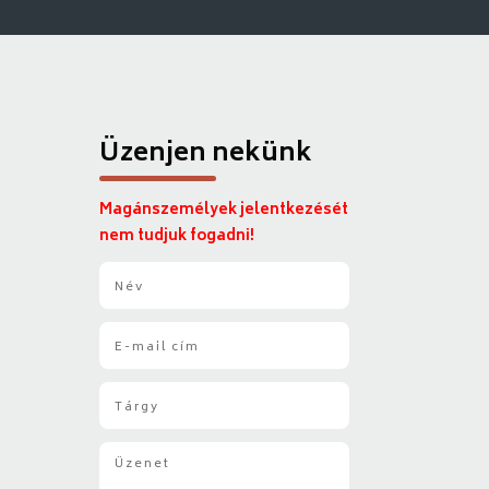
Üzenjen nekünk
Magánszemélyek jelentkezését
nem tudjuk fogadni!
N
é
v
E
*
-
m
T
a
á
i
r
l
Ü
g
*
z
y