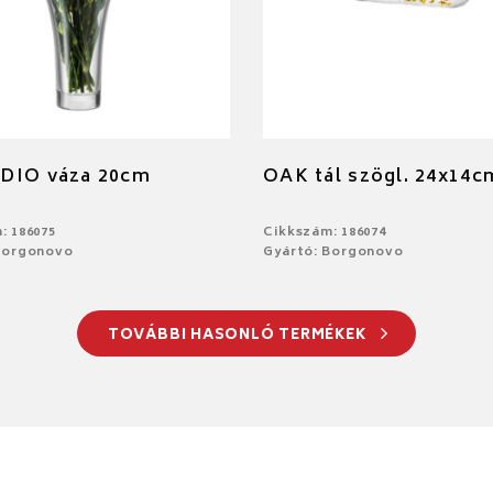
DIO váza 20cm
OAK tál szögl. 24x14c
: 186075
Cikkszám: 186074
Borgonovo
Gyártó: Borgonovo
TOVÁBBI HASONLÓ TERMÉKEK