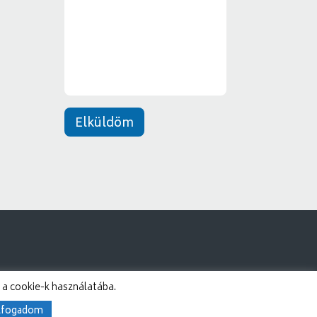
e
*
n
e
t
*
Elküldöm
 a cookie-k használatába.
lfogadom