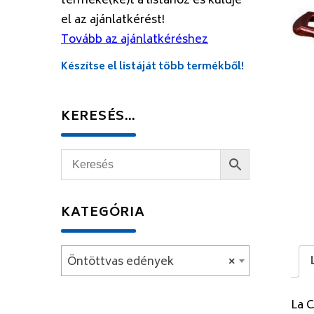
terméke(ke)t a listához és küldje
el az ajánlatkérést!
Tovább az ajánlatkéréshez
Készítse el listáját több termékből!
KERESÉS…
KATEGÓRIA
Öntöttvas edények
×
La 