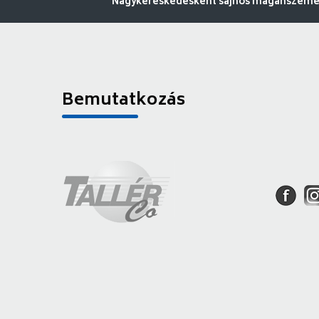
Nagykereskedésként sajnos magánszemély
Bemutatkozás