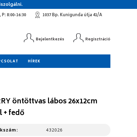
szolgálni.
 P: 8:00-16:30
1037 Bp. Kunigunda útja 41/A
Bejelentkezés
Regisztráció
PCSOLAT
HÍREK
RY öntöttvas lábos 26x12cm
l + fedő
kkszám:
432026