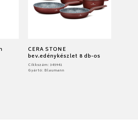
m
CERA STONE
bev.edénykészlet 8 db-os
Cikkszám: 345941
Gyártó: Blaumann