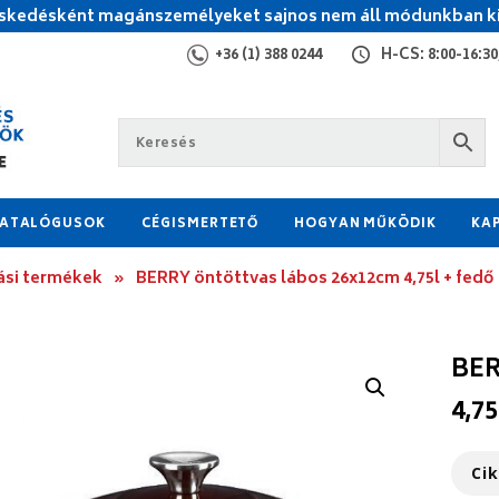
kedésként magánszemélyeket sajnos nem áll módunkban ki
+36 (1) 388 0244
H-CS: 8:00-16:30,
ATALÓGUSOK
CÉGISMERTETŐ
HOGYAN MŰKÖDIK
KA
ási termékek
»
BERRY öntöttvas lábos 26x12cm 4,75l + fedő
BER
4,75
Ci