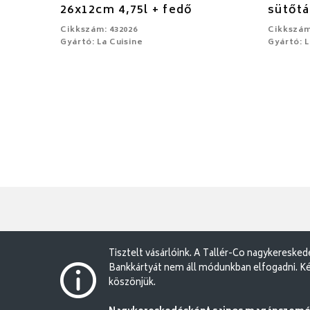
26x12cm 4,75l + fedő
sütőtá
Cikkszám: 432026
Cikkszám
Gyártó: La Cuisine
Gyártó: L
Tisztelt vásárlóink. A Tallér-Co nagykereske
Bankkártyát nem áll módunkban elfogadni. Ké
köszönjük.