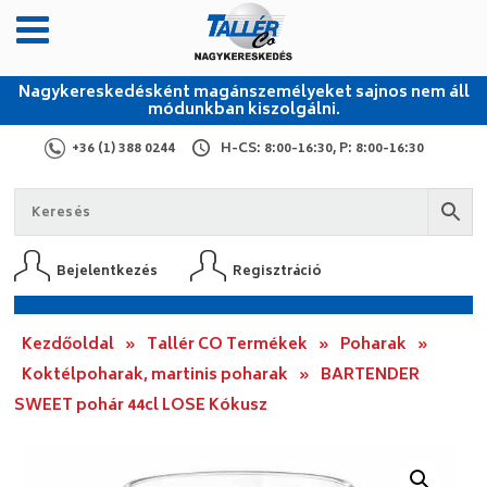
Nagykereskedésként magánszemélyeket sajnos nem áll
módunkban kiszolgálni.
+36 (1) 388 0244
H-CS: 8:00-16:30, P: 8:00-16:30
Bejelentkezés
Regisztráció
Kezdőoldal
»
Tallér CO Termékek
»
Poharak
»
Koktélpoharak, martinis poharak
»
BARTENDER
SWEET pohár 44cl LOSE Kókusz