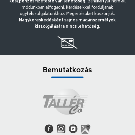
készpénzes fizetésre van lehetőség.
Bankkártyát nem áll
módunkban elfogadni. Kérdéseikkel forduljanak
ügyfélszolgálatunkhoz. Megértésüket köszönjük.
Nagykereskedésként sajnos magánszemélyek
kiszolgálására nincs lehetőség.
Bemutatkozás