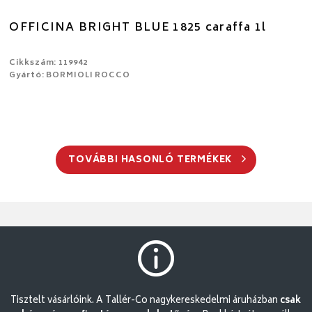
OFFICINA BRIGHT BLUE 1825 caraffa 1l
Cikkszám: 119942
Gyártó: BORMIOLI ROCCO
TOVÁBBI HASONLÓ TERMÉKEK
Tisztelt vásárlóink. A Tallér-Co nagykereskedelmi áruházban
csak