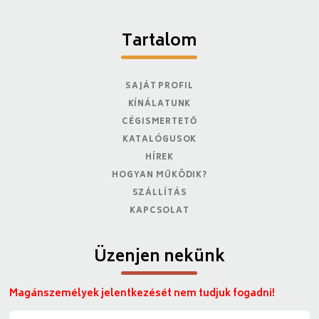
Tartalom
SAJÁT PROFIL
KÍNÁLATUNK
CÉGISMERTETŐ
KATALÓGUSOK
HÍREK
HOGYAN MŰKÖDIK?
SZÁLLÍTÁS
KAPCSOLAT
Üzenjen nekünk
Magánszemélyek jelentkezését nem tudjuk fogadni!
N