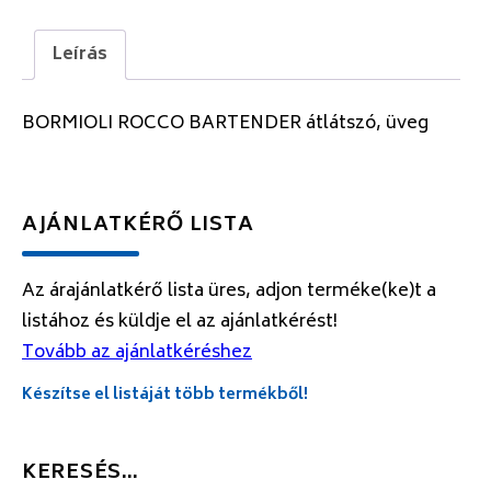
Leírás
BORMIOLI ROCCO BARTENDER átlátszó, üveg
AJÁNLATKÉRŐ LISTA
Az árajánlatkérő lista üres, adjon terméke(ke)t a
listához és küldje el az ajánlatkérést!
Tovább az ajánlatkéréshez
Készítse el listáját több termékből!
KERESÉS…